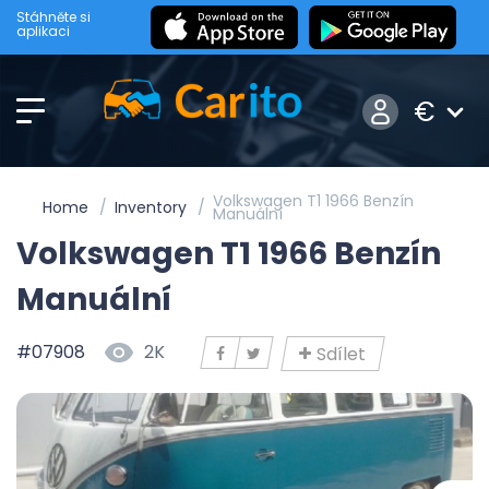
Stáhněte si
aplikaci
€
Volkswagen T1 1966 Benzín
Home
Inventory
Manuální
Volkswagen T1 1966 Benzín
Manuální
#07908
2K
Sdílet