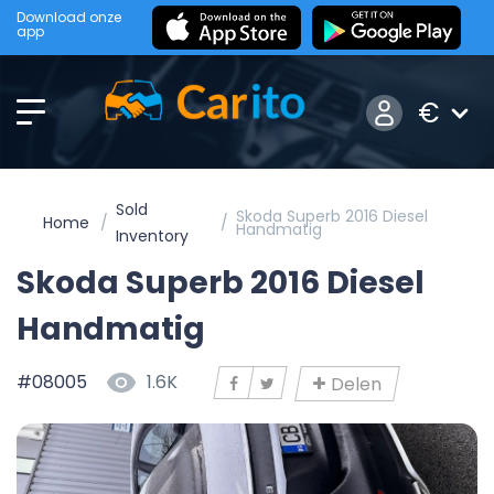
Download onze
app
€
Sold
Skoda Superb 2016 Diesel
Home
Handmatig
Inventory
Skoda Superb 2016 Diesel
Handmatig
#08005
1.6K
Delen