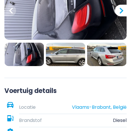
Voertuig details
Locatie
Vlaams-Brabant, België
Brandstof
Diesel