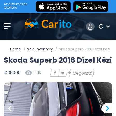
Az alkalmazás
letöltése
€
Home
Sold Inventory
Skoda Superb 2016 Dízel Kézi
Skoda Superb 2016 Dízel Kézi
#08005
1.6K
Megosztás