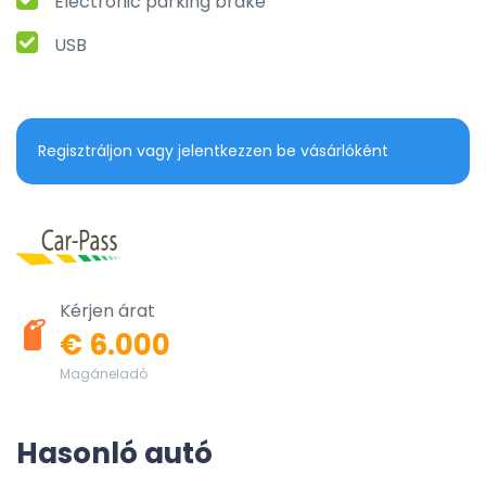
Electronic parking brake
USB
Regisztráljon vagy jelentkezzen be vásárlóként
Kérjen árat
€ 6.000
Magáneladó
Hasonló autó