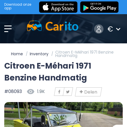
Download onze
app
€
Citroen E-Méhari 1971 Benzine
Home
Inventory
Handmatig
Citroen E-Méhari 1971
Benzine Handmatig
#08093
1.9K
Delen