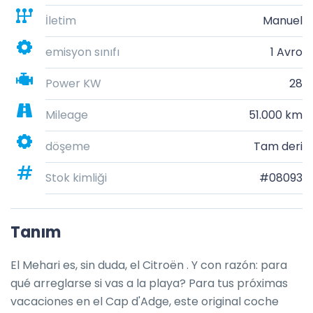
İletim
Manuel
emisyon sınıfı
1 Avro
Power KW
28
Mileage
51.000 km
döşeme
Tam deri
Stok kimliği
#08093
Tanım
El Mehari es, sin duda, el Citroën . Y con razón: para 
qué arreglarse si vas a la playa? Para tus próximas 
vacaciones en el Cap d'Adge, este original coche 