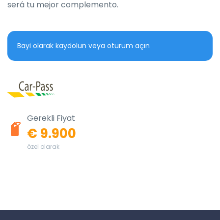
será tu mejor complemento.
Bayi olarak kaydolun veya oturum açın
Gerekli Fiyat
€ 9.900
özel olarak