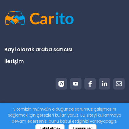
Bayi olarak araba satıcısı
İletişim
Sitemizin mümkün olduğunca sorunsuz çalışmasını
© 2026 Carito.com. | Tüm hakları saklıdır | Aracınızı
sağlamak için çerezleri kullanıyoruz. Bu siteyi kullanmaya
en iyi fiyata satın alıyoruz! | Powered by
CodiCo.io
devam ederseniz, bunu kabul ettiğinizi varsayacağız.
Kabul etmek
Tümünü red