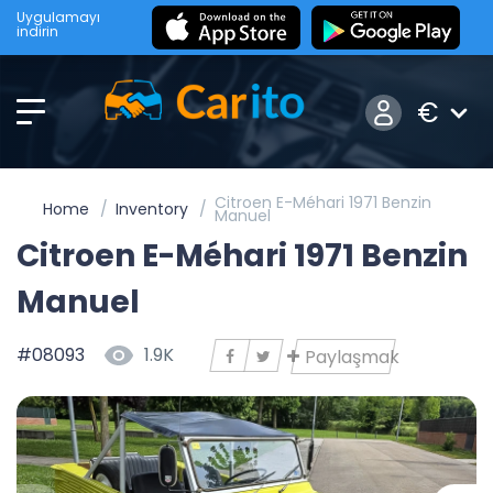
Uygulamayı
indirin
€
Citroen E-Méhari 1971 Benzin
Home
Inventory
Manuel
Citroen E-Méhari 1971 Benzin
Manuel
#08093
1.9K
Paylaşmak