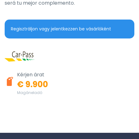
será tu mejor complemento.
Regisztráljon vagy jelentkezzen be vásárlóként
Kérjen árat
€ 9.900
Magáneladó