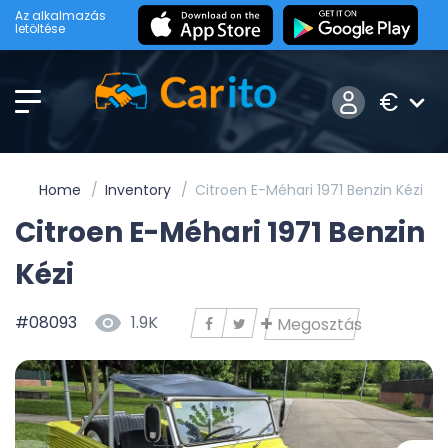
Az alkalmazás
letöltése
€
Home
Inventory
Citroen E-Méhari 1971 Benzin Kézi
Citroen E-Méhari 1971 Benzin
Kézi
#08093
1.9K
Megosztás