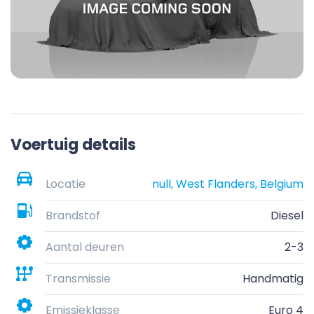
Voertuig details
Locatie
null, West Flanders, Belgium
Brandstof
Diesel
Aantal deuren
2-3
Transmissie
Handmatig
Emissieklasse
Euro 4