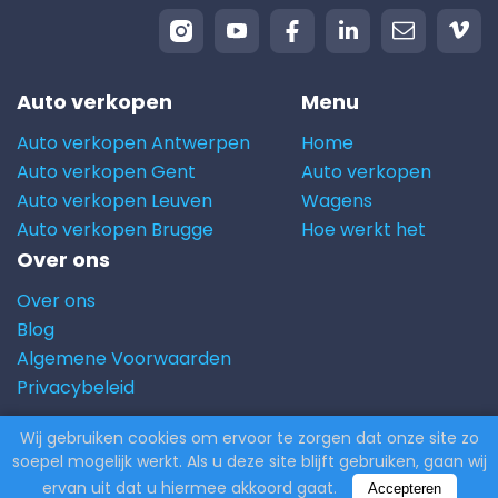
Auto verkopen
Menu
Auto verkopen Antwerpen
Home
Auto verkopen Gent
Auto verkopen
Auto verkopen Leuven
Wagens
Auto verkopen Brugge
Hoe werkt het
Over ons
Over ons
Blog
Algemene Voorwaarden
Privacybeleid
Wij gebruiken cookies om ervoor te zorgen dat onze site zo
© 2026 Carito.com. | Alle rechten voorbehouden |
soepel mogelijk werkt. Als u deze site blijft gebruiken, gaan wij
Powered by
CodiCo.io
ervan uit dat u hiermee akkoord gaat.
Accepteren