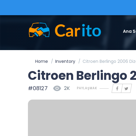
Ana S
Home
Inventory
Citroen Berlingo 2006 Di
Citroen Berlingo 
#08127
2K
PAYLAŞMAK