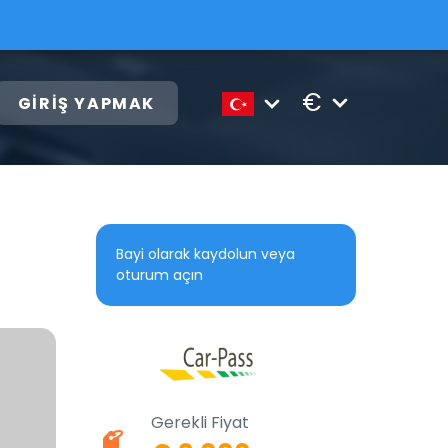
€
GIRIŞ YAPMAK
Bayi olarak kaydolun veya
oturum açın
Gerekli Fiyat