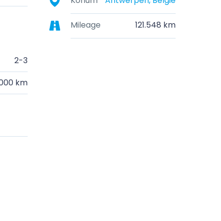
Konum
Antwerpen, België
Mileage
121.548 km
2-3
.000 km