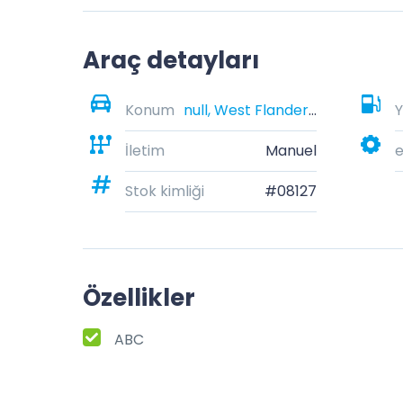
Araç detayları
Konum
null, West Flanders, Belgium
Y
İletim
Manuel
e
Stok kimliği
#08127
Özellikler
ABC