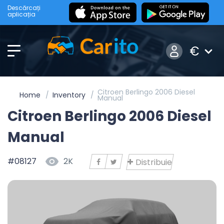
Descărcați
aplicația
€
Citroen Berlingo 2006 Diesel
Home
Inventory
Manual
Citroen Berlingo 2006 Diesel
Manual
#08127
2K
Distribuie