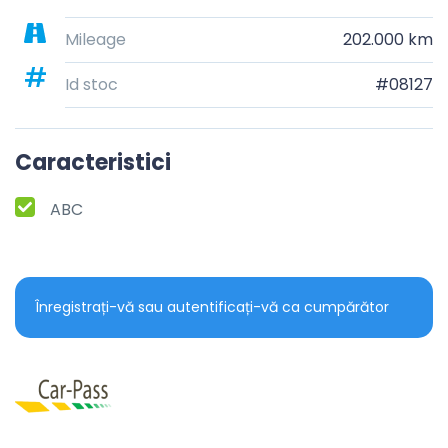
Mileage
202.000 km
Id stoc
#08127
Caracteristici
ABC
Înregistrați-vă sau autentificați-vă ca cumpărător