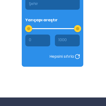
Yarıçapı araştır
0
1000
Hepsini sıfırla