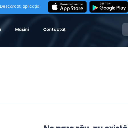
Descărcați aplicația
ă
Mașini
Contactați