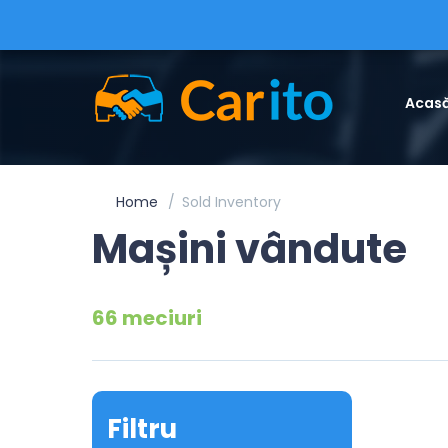
Acas
Home
Sold Inventory
Mașini vândute
66 meciuri
Filtru