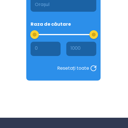
Raza de căutare
0
1000
Resetați toate