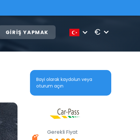
€
GIRIŞ YAPMAK
Bayi olarak kaydolun veya
oturum açın
Gerekli Fiyat