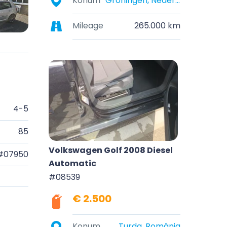
Konum
Groningen, Nederland
Mileage
265.000 km
4-5
85
Volkswagen Golf 2008 Diesel
#07950
Automatic
#08539
€ 2.500
Konum
Turda, România