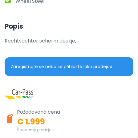
Wheel Steel
Popis
Rechtsachter scherm deukje,
Zaregistrujte se nebo se přihlaste jako prodejce
Požadovaná cena
€ 1.999
Soukromý prodejce