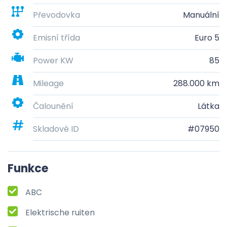
Převodovka
Manuální
Emisní třída
Euro 5
Power KW
85
Mileage
288.000 km
Čalounění
Látka
Skladové ID
#07950
Funkce
ABC
Elektrische ruiten