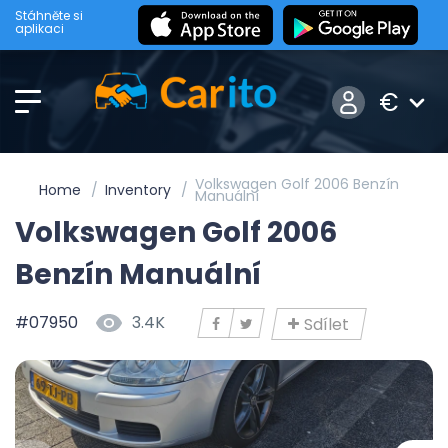
Stáhněte si
aplikaci
€
Volkswagen Golf 2006 Benzín
Home
Inventory
Manuální
Volkswagen Golf 2006
Benzín Manuální
#07950
3.4K
Sdílet