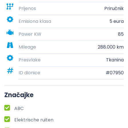
Prijenos
Priručnik
Emisiona klasa
5 eura
Power KW
85
Mileage
288.000 km
Presvlake
Tkanina
ID dionice
#07950
Značajke
ABC
Elektrische ruiten