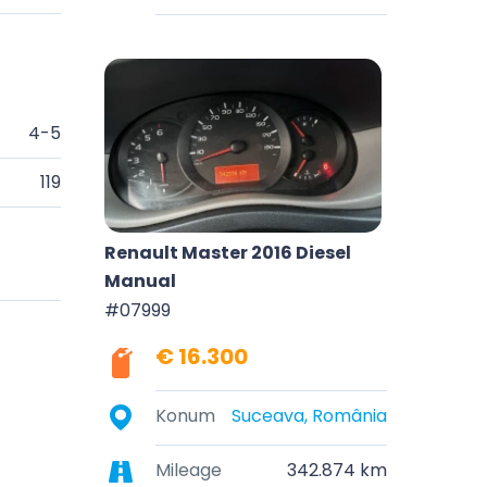
4-5
119
Renault Master 2016 Diesel
Manual
#07999
€ 16.300
Konum
Suceava, România
Mileage
342.874 km