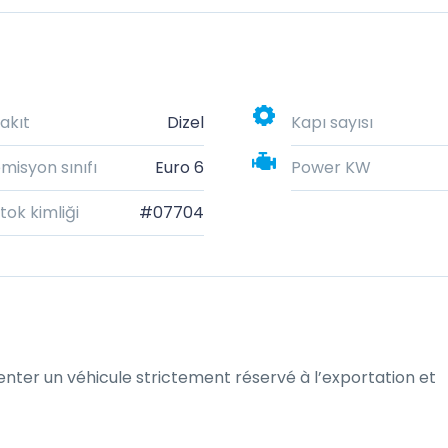
akıt
Dizel
Kapı sayısı
misyon sınıfı
Euro 6
Power KW
tok kimliği
#07704
nter un véhicule strictement réservé à l’exportation et 