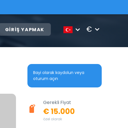
€
GIRIŞ YAPMAK
Bayi olarak kaydolun veya
oturum açın
Gerekli Fiyat
€ 15.000
özel olarak