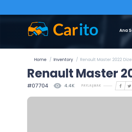
Ana S
Home
Inventory
Renault Master 2022 Dize
Renault Master 2
#07704
4.4K
PAYLAŞMAK