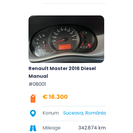
Renault Master 2016 Diesel
Manual
#08001
€ 16.300
Konum
Suceava, România
Mileage
342.874 km