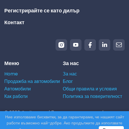
Регистрирайте се като дилър
Контакт
Меню
За нас
Home
За нас
Продажба на автомобили
Блог
Автомобили
Общи правила и условия
Как работи
Политика за поверителност
© 2026 Carito.com. | Всички права запазени |
Ние използваме бисквитки, за да гарантираме, че нашият сайт
Купуваме вашия автомобил на най-добрата цена! |
работи възможно най-добре. Ако продължите да използвате
Powered by
CodiCo.io