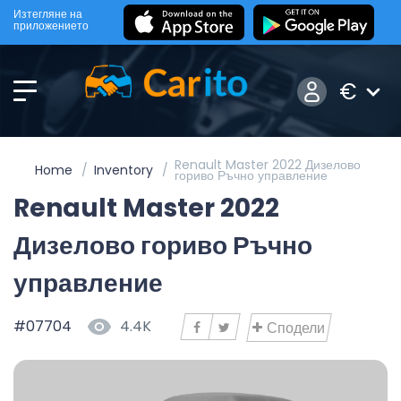
Изтегляне на
приложението
€
Renault Master 2022 Дизелово
Home
Inventory
гориво Ръчно управление
Renault Master 2022
Дизелово гориво Ръчно
управление
#07704
4.4K
Сподели