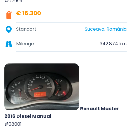
#07999
€ 16.300
Standort
Suceava, România
Mileage
342.874 km
Renault Master
2016 Diesel Manual
#08001