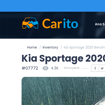
Ana S
Home
Inventory
Kia Sportage 2020 Benzi
Kia Sportage 202
#07772
4.3K
PAYLAŞMAK