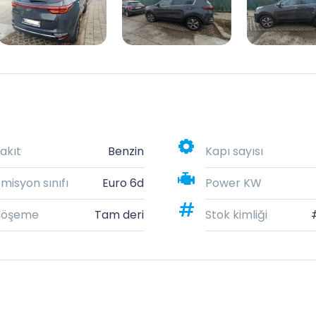
akıt
Benzin
Kapı sayısı
misyon sınıfı
Euro 6d
Power KW
döşeme
Tam deri
Stok kimliği