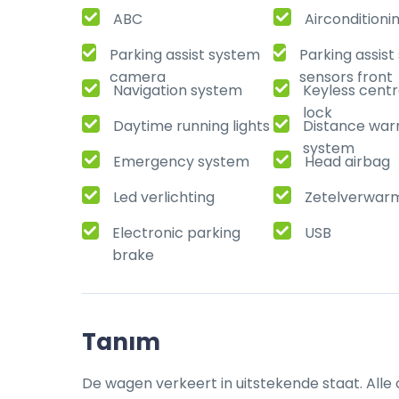
ABC
Airconditioni
Parking assist system
Parking assis
camera
sensors front
Navigation system
Keyless centr
lock
Daytime running lights
Distance war
system
Emergency system
Head airbag
Led verlichting
Zetelverwar
Electronic parking
USB
brake
Tanım
De wagen verkeert in uitstekende staat. Alle o