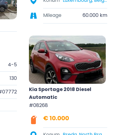
Konum
Luxembourg, Belgique
Mileage
60.000 km
4-5
130
Kia Sportage 2018 Diesel
#07772
Automatic
#08268
€ 10.000
Konum
Breda, North Brabant, Netherlands