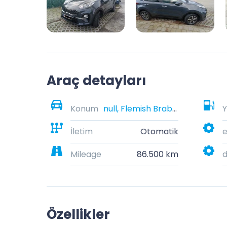
Araç detayları
Konum
null, Flemish Brabant, Belgium
Y
İletim
Otomatik
e
Mileage
86.500 km
Özellikler