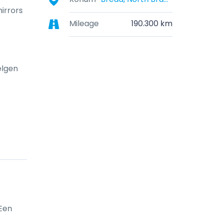
mirrors
Mileage
190.300 km
elgen
Een 