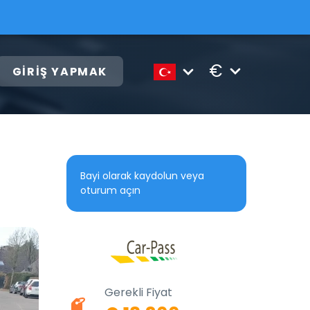
€
GIRIŞ YAPMAK
Bayi olarak kaydolun veya
oturum açın
Gerekli Fiyat