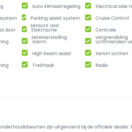
ng
Auto klimaatregeling
Electrical side 
t system
Parking assist system
Cruise Control
sensors rear
al door
Elektrische
Centrale
zetelverstelling
vergrendeling
ning
Alarm
Lichtmetalen v
High beam assist
Xenon Lichten
ming
Trekhaak
Radio
nderhoudsbeurten zijn uitgevoerd bij de officiële dealer. 