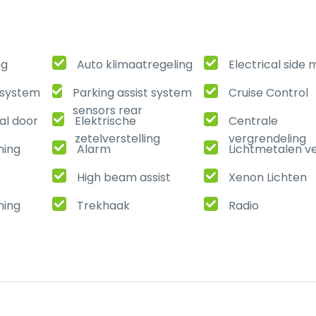
ng
Auto klimaatregeling
Electrical side 
t system
Parking assist system
Cruise Control
sensors rear
al door
Elektrische
Centrale
zetelverstelling
vergrendeling
ning
Alarm
Lichtmetalen v
High beam assist
Xenon Lichten
ming
Trekhaak
Radio