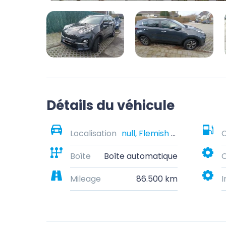
Détails du véhicule
Localisation
null, Flemish Brabant, Belgium
Boîte
Boîte automatique
C
Mileage
86.500 km
I