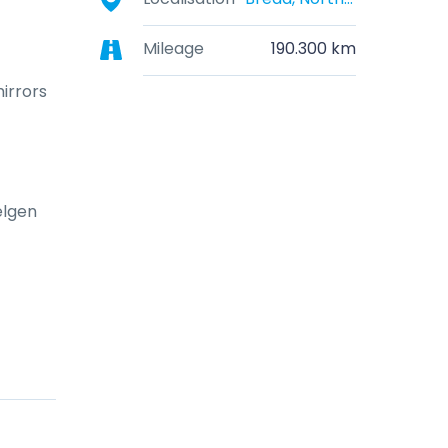
Mileage
190.300 km
mirrors
elgen