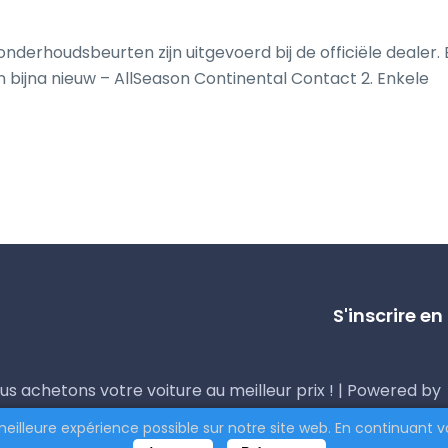
nderhoudsbeurten zijn uitgevoerd bij de officiële dealer. 
 bijna nieuw – AllSeason Continental Contact 2. Enkele 
S'inscrire e
us achetons votre voiture au meilleur prix ! | Powered by
meilleure expérience possible sur notre site web. En continuant v