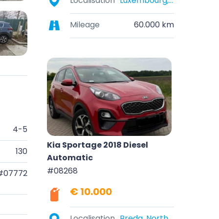
Localisation
Luxembourg, Belgique
Mileage
60.000 km
4-5
Kia Sportage 2018 Diesel
130
Automatic
#08268
#07772
€ 10.000
Localisation
Breda, North Brabant, Netherlands