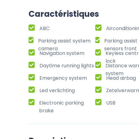
Caractéristiques
ABC
Airconditioni
Parking assist system
Parking assis
camera
sensors front
Navigation system
Keyless centr
lock
Daytime running lights
Distance war
system
Emergency system
Head airbag
Led verlichting
Zetelverwar
Electronic parking
USB
brake