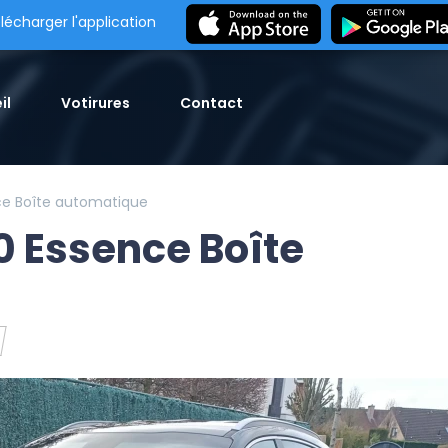
lécharger l'application
il
Votirures
Contact
ce Boîte automatique
0 Essence Boîte