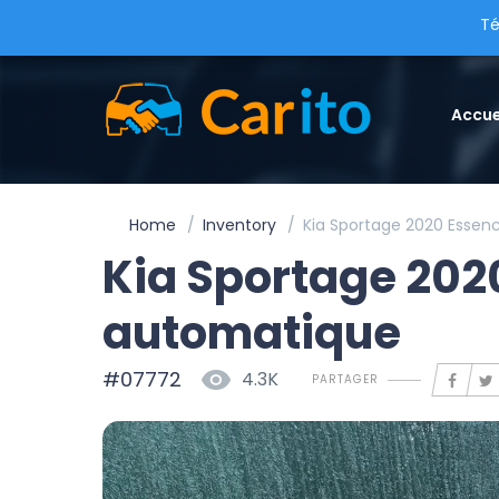
Té
Accue
Home
Inventory
Kia Sportage 2020 Essen
Kia Sportage 202
automatique
#07772
4.3K
PARTAGER