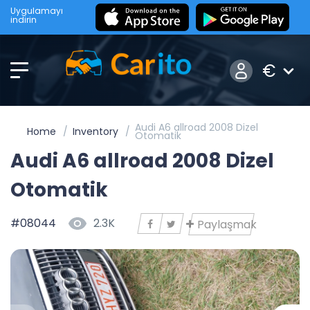
Uygulamayı
indirin
€
Audi A6 allroad 2008 Dizel
Home
Inventory
Otomatik
Audi A6 allroad 2008 Dizel
Otomatik
#08044
2.3K
Paylaşmak