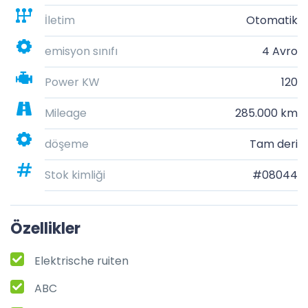
İletim
Otomatik
emisyon sınıfı
4 Avro
Power KW
120
Mileage
285.000 km
döşeme
Tam deri
Stok kimliği
#08044
Özellikler
Elektrische ruiten
ABC