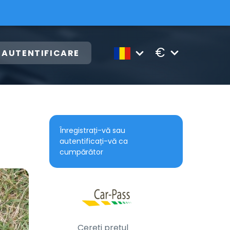
€
AUTENTIFICARE
Înregistrați-vă sau
autentificați-vă ca
cumpărător
Cereți prețul