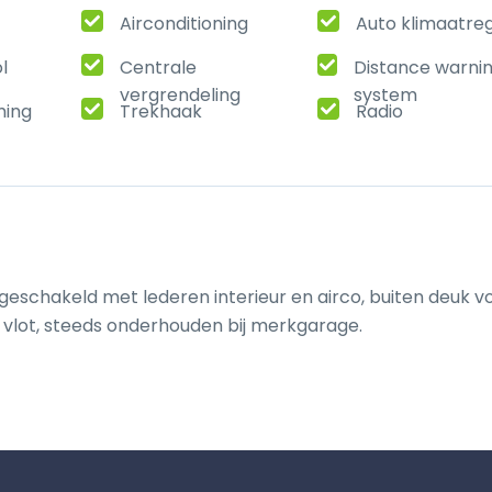
Airconditioning
Auto klimaatreg
l
Centrale
Distance warni
vergrendeling
system
ming
Trekhaak
Radio
h geschakeld met lederen interieur en airco, buiten deuk v
s vlot, steeds onderhouden bij merkgarage.