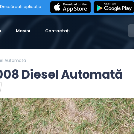
Descărcați aplicația
ă
Mașini
Contactați
sel Automată
2008 Diesel Automată