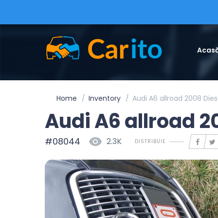
Acas
Home
Inventory
Audi A6 allroad 2008 Die
Audi A6 allroad 
#08044
2.3K
DISTRIBUIE