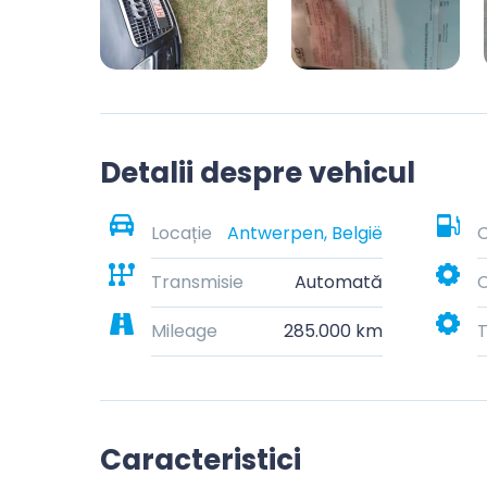
Detalii despre vehicul
Locație
Antwerpen, België
C
Transmisie
Automată
C
Mileage
285.000 km
T
Caracteristici