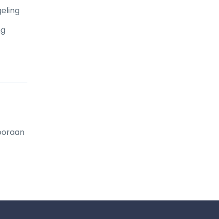
eling
ng
ooraan 