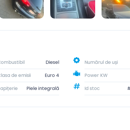
ombustibil
Diesel
Numărul de uși
lasa de emisii
Euro 4
Power KW
apițerie
Piele integrală
Id stoc