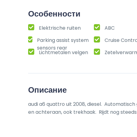
Особенности
Elektrische ruiten
ABC
Parking assist system
Cruise Contro
sensors rear
Lichtmetalen velgen
Zetelverwar
Описание
audi a6 quattro uit 2008, diesel.  Automatisc
en achteraan, ook trekhaak.  Rijdt nog steed