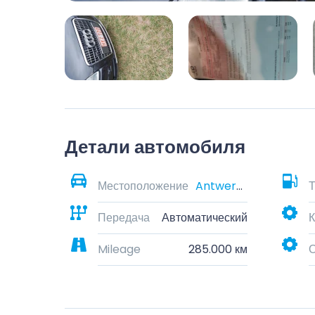
Детали автомобиля
Местоположение
Antwerpen, België
Т
Передача
Автоматический
К
Mileage
285.000 км