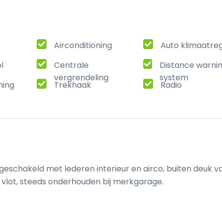
Airconditioning
Auto klimaatreg
l
Centrale
Distance warni
vergrendeling
system
ming
Trekhaak
Radio
h geschakeld met lederen interieur en airco, buiten deuk v
s vlot, steeds onderhouden bij merkgarage.