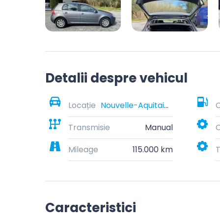
Detalii despre vehicul
Locație
Nouvelle-Aquitaine, France
C
Transmisie
Manual
C
Mileage
115.000 km
T
Caracteristici