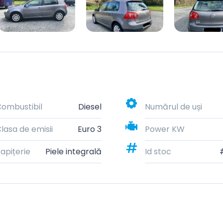
ombustibil
Diesel
Numărul de uși
lasa de emisii
Euro 3
Power KW
apițerie
Piele integrală
Id stoc