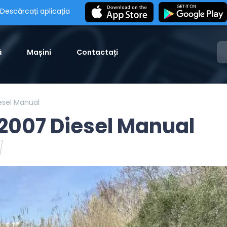
Descărcați aplicația
ă
Mașini
Contactați
esel Manual
2007 Diesel Manual