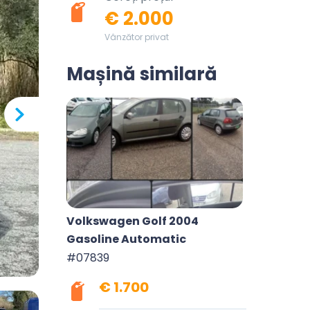
€ 2.000
Vânzător privat
Mașină similară
Volkswagen Golf 2004
Gasoline Automatic
#07839
€ 1.700