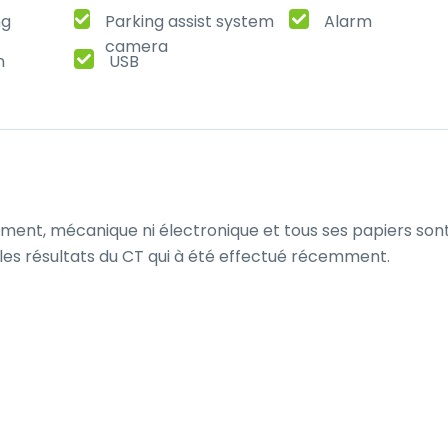
ng
Parking assist system
Alarm
camera
n
USB
ent, mécanique ni électronique et tous ses papiers sont
 les résultats du CT qui à été effectué récemment.