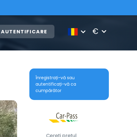
€
AUTENTIFICARE
Înregistrați-vă sau
autentificați-vă ca
cumpărător
Cereți prețul