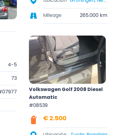
Ubicación
Groningen, Nederland
Mileage
265.000 km
4-5
73
Volkswagen Golf 2008 Diesel
#07977
Automatic
#08539
€ 2.500
Ubicación
Turda, România