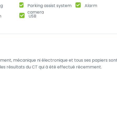
ng
Parking assist system
Alarm
camera
n
USB
ent, mécanique ni électronique et tous ses papiers sont
 les résultats du CT qui à été effectué récemment.