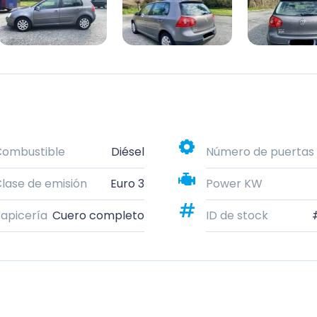
Combustible
Diésel
Número de puertas
lase de emisión
Euro 3
Power KW
apicería
Cuero completo
ID de stock