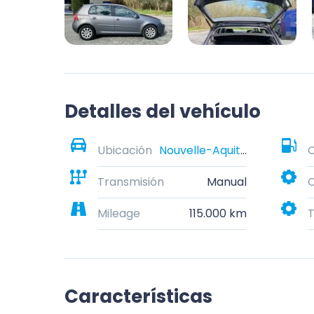
Detalles del vehículo
Ubicación
Nouvelle-Aquitaine, France
Transmisión
Manual
C
Mileage
115.000 km
T
Características