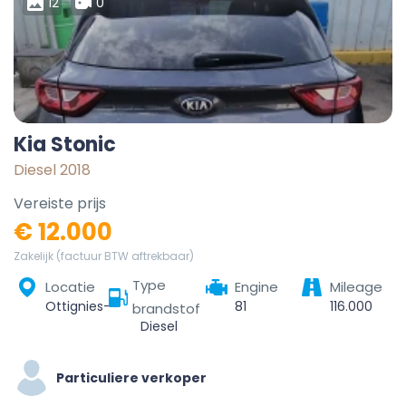
12
0
Kia Stonic
Diesel 2018
Vereiste prijs
€ 12.000
Zakelijk (factuur BTW aftrekbaar)
Type
Locatie
Engine
Mileage
Ottignies-Louvain-la-Neuve, Nivelles, Walloon Brabant, Wallonia, Belgium
81
116.000
brandstof
Diesel
Particuliere verkoper