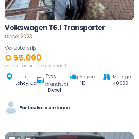
Volkswagen T6.1 Transporter
Diesel 2023
Vereiste prijs
€ 55.000
Zakelijk (factuur BTW aftrekbaar)
Type
Locatie
Engine
Mileage
Lahey, Den Haag, Zuid-Holland, Hollanda
110
40.000
brandstof
Diesel
Particuliere verkoper