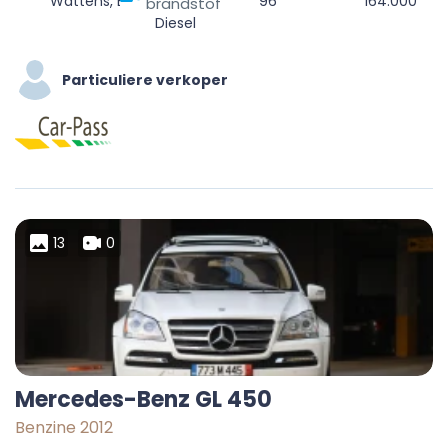
Wattens, Bezirk Innsbruck-Land, Tyrol, 6112, Austria
96
164.000
brandstof
Diesel
Particuliere verkoper
13
0
Mercedes-Benz GL 450
Benzine 2012