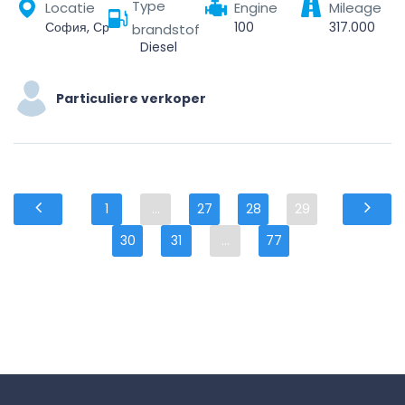
Type
Locatie
Engine
Mileage
София, Средец, Столична, София-град, България
100
317.000
brandstof
Diesel
Particuliere verkoper
1
...
27
28
29
30
31
...
77