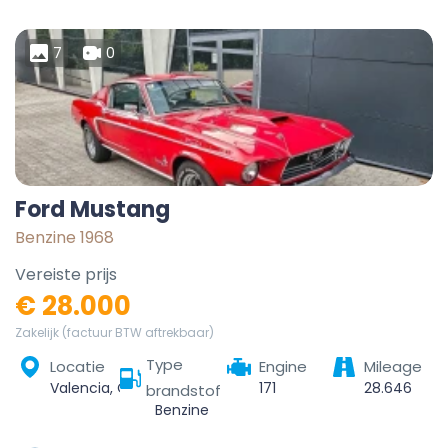
7
0
Ford Mustang
Benzine 1968
Vereiste prijs
€ 28.000
Zakelijk (factuur BTW aftrekbaar)
Type
Locatie
Engine
Mileage
Valencia, Comarca de València, Valencia, Valencian Community, Spain
171
28.646
brandstof
Benzine