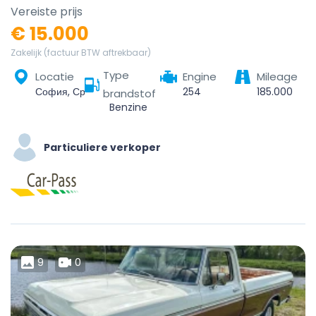
Vereiste prijs
€ 15.000
Zakelijk (factuur BTW aftrekbaar)
Type
Locatie
Engine
Mileage
София, Средец, Столична, София-град, България
254
185.000
brandstof
Benzine
Particuliere verkoper
9
0