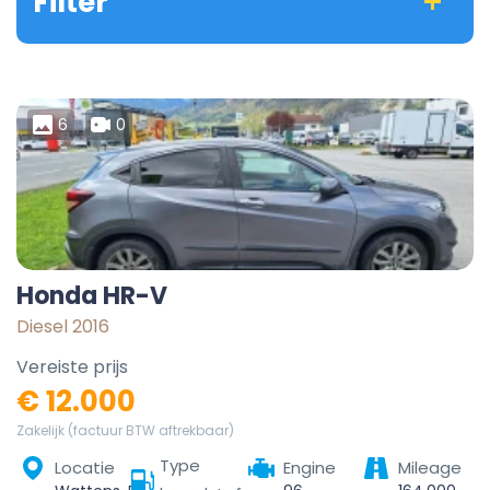
Filter
6
0
Honda HR-V
Diesel 2016
Vereiste prijs
€ 12.000
Zakelijk (factuur BTW aftrekbaar)
Type
Locatie
Engine
Mileage