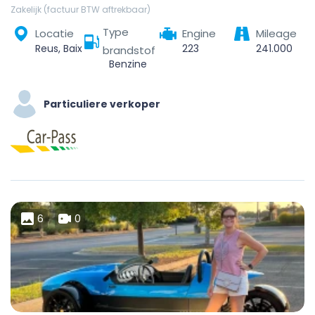
Zakelijk (factuur BTW aftrekbaar)
Type
Locatie
Engine
Mileage
Reus, Baix Camp, Tarragona, Catalonia, Spain
223
241.000
brandstof
Benzine
Particuliere verkoper
6
0