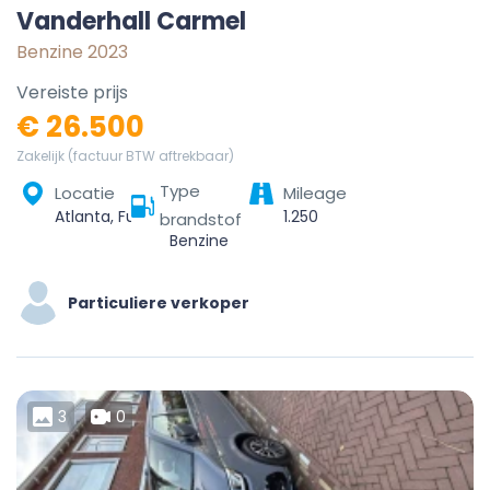
Vanderhall Carmel
Benzine 2023
Vereiste prijs
€ 26.500
Zakelijk (factuur BTW aftrekbaar)
Type
Locatie
Mileage
Atlanta, Fulton County, Georgia, United States
1.250
brandstof
Benzine
Particuliere verkoper
3
0