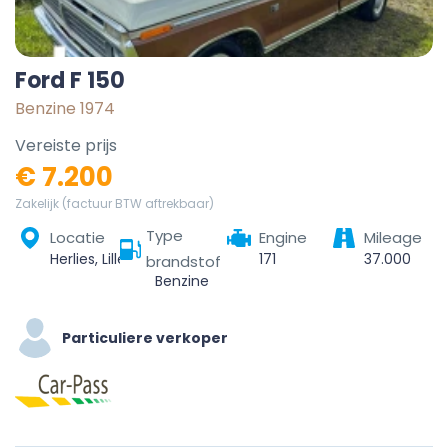
Ford F 150
Benzine 1974
Vereiste prijs
€ 7.200
Zakelijk (factuur BTW aftrekbaar)
Type
Locatie
Engine
Mileage
Herlies, Lille, Nord, Hauts-de-France, Metropolitan France, 59134, France
171
37.000
brandstof
Benzine
Particuliere verkoper