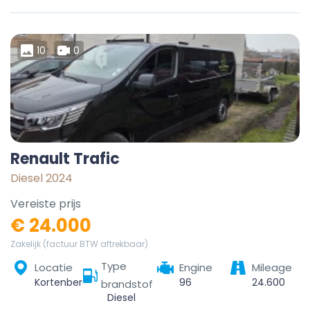
10
0
Renault Trafic
Diesel 2024
Vereiste prijs
€ 24.000
Zakelijk (factuur BTW aftrekbaar)
Type
Locatie
Engine
Mileage
Kortenberg, Leuven, Vlaams-Brabant, Vlaanderen, België
96
24.600
brandstof
Diesel