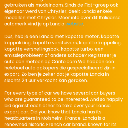
gebruiken als modelnaam. Sinds de Fiat-groep ook
eigenaar werd van Chrysler, deelt Lancia enkele
modellen met Chrysler. Meer info over dit Italiaanse
automerk vind je op Lancia
website
.
Dus, heb je een Lancia met kapotte motor, kapotte
koppakking, kapotte verstuivers, kapotte koppeling,
kapotte versnellingsbak, kapotte turbo, een
emissieprobleem of andere schade? Registreer je
auto dan meteen op Carito.com We hebben een
heleboel auto opkopers die gespecialiseerd zijn in
export. Zo ben je zeker dat je kapotte Lancia in
slechts 24 uur verkocht kan geraken.
For every type of car we have several car buyers
who are guaranteed to be interested. And so happily
bid against each other to take over your Lancia
export car. Did you know that Lancia has its
headquarters in Molsheim, France. Lancia is a
renowned historic French car brand, known for its