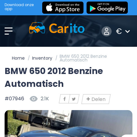
Download onze
app
€
BMW 650 2012 Benzine
Home
Inventory
Automatisch
BMW 650 2012 Benzine
Automatisch
#07946
2.1K
Delen