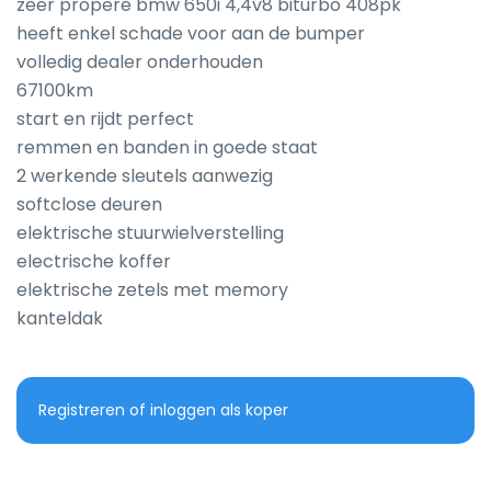
zeer propere bmw 650i 4,4v8 biturbo 408pk

heeft enkel schade voor aan de bumper

volledig dealer onderhouden

67100km

start en rijdt perfect

remmen en banden in goede staat

2 werkende sleutels aanwezig

softclose deuren

elektrische stuurwielverstelling 

electrische koffer

elektrische zetels met memory

kanteldak
Registreren of inloggen als koper