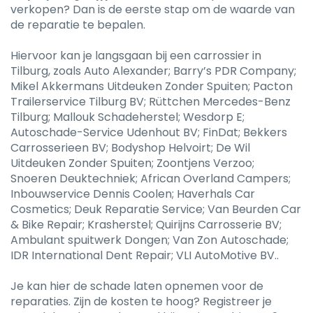
verkopen? Dan is de eerste stap om de waarde van
de reparatie te bepalen.
Hiervoor kan je langsgaan bij een carrossier in
Tilburg, zoals Auto Alexander; Barry’s PDR Company;
Mikel Akkermans Uitdeuken Zonder Spuiten; Pacton
Trailerservice Tilburg BV; Rüttchen Mercedes-Benz
Tilburg; Mallouk Schadeherstel; Wesdorp E;
Autoschade-Service Udenhout BV; FinDat; Bekkers
Carrosserieen BV; Bodyshop Helvoirt; De Wil
Uitdeuken Zonder Spuiten; Zoontjens Verzoo;
Snoeren Deuktechniek; African Overland Campers;
Inbouwservice Dennis Coolen; Haverhals Car
Cosmetics; Deuk Reparatie Service; Van Beurden Car
& Bike Repair; Krasherstel; Quirijns Carrosserie BV;
Ambulant spuitwerk Dongen; Van Zon Autoschade;
IDR International Dent Repair; VLI AutoMotive BV..
Je kan hier de schade laten opnemen voor de
reparaties. Zijn de kosten te hoog? Registreer je