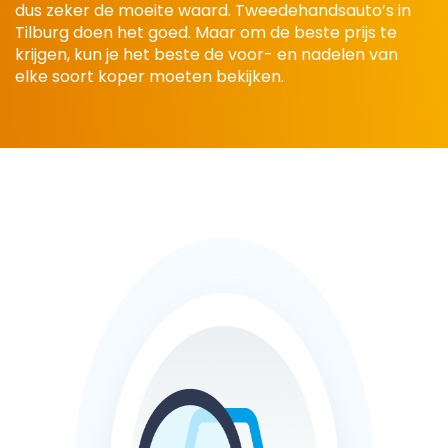
dus zeker de moeite waard. Tweedehandsauto’s in
Tilburg doen het goed. Maar om de beste prijs te
krijgen, kun je het beste de voor- en nadelen van
elke soort koper moeten bekijken.