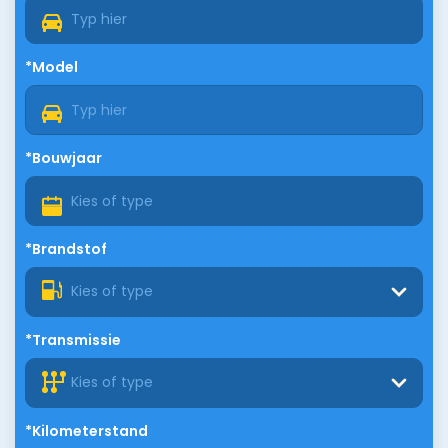
*Model
*Bouwjaar
*Brandstof
Kies of type
*Transmissie
Kies of type
*Kilometerstand