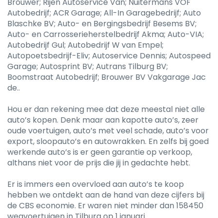
Brouwer; Rijen Autoservice Van; Nuitermans VOF
Autobedrijf; ACR Garage; All-In Garagebedrijf; Auto
Blaschke BV; Auto- en Bergingsbedrijf Besems BV;
Auto- en Carrosserieherstelbedrijf Akma; Auto-VIA;
Autobedrijf Gul; Autobedrijf W van Empel;
Autopoetsbedrijf-Eliv; Autoservice Dennis; Autospeed
Garage; Autosprint BV; Autrans Tilburg BV;
Boomstraat Autobedrijf; Brouwer BV Vakgarage Jac
de..
Hou er dan rekening mee dat deze meestal niet alle
auto’s kopen. Denk maar aan kapotte auto’s, zeer
oude voertuigen, auto’s met veel schade, auto’s voor
export, sloopauto’s en autowrakken. En zelfs bij goed
werkende auto’s is er geen garantie op verkoop,
althans niet voor de prijs die jij in gedachte hebt.
Er is immers een overvloed aan auto’s te koop
hebben we ontdekt aan de hand van deze cijfers bij
de CBS economie. Er waren niet minder dan 158450
wegvoertuigen in Tilburg op 1 januari.