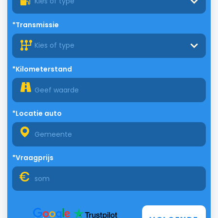
Kies of type
*Transmissie
Kies of type
*Kilometerstand
*Locatie auto
*Vraagprijs