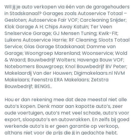
Wil jij je auto verkopen via één van de garagehouders
in Stadskanaal? Garages zoals Autoservice Totaal –
Gesloten; Autoservice Fair VOF; Carcleaning Snijder;
Klok Garage A H; Chips Away Katuin; Ter Veen
Snelservice Garage; GJ Mensen Tuning; Kwik-Fit;
Luikens Autoservice Harrie; RF Cleaning; Sloots Totaal
Service; Glas Garage Stadskanaal; Damme van
Garage; Woongroep Marenland; Woonservice; Wold
& Waard; Bouwbedrijf Wolters; Havenga Bouw VOF;
Notebomers Bouwgroep; Knol Bouwbedrijf BV Peter;
Makelaardij Van der Houwen; Digimakelaars.nl NVM
Makelaars; Feenstra ERA Makelaars; Zetstra
Bouwbedrijf; BENGS..
Hou er dan rekening mee dat deze meestal niet alle
auto’s kopen. Denk maar aan kapotte auto’s, zeer
oude voertuigen, auto’s met veel schade, auto’s voor
export, sloopauto’s en autowrakken. En zelfs bij goed
werkende auto’s is er geen garantie op verkoop,
althans niet voor de prijs die jij in gedachte hebt.