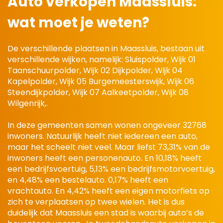
Auto verkopen Maassluis:
wat moet je weten?
De verschillende plaatsen in Maassluis, bestaan uit
verschillende wijken, namelijk: Sluispolder, Wijk 01
Taanschuurpolder, Wijk 02 Dijkpolder, Wijk 04
Kapelpolder, Wijk 05 Burgemeesterswijk, Wijk 06
Steendijkpolder, Wijk 07 Aalkeetpolder, Wijk 08
Wilgenrijk,.
In deze gemeenten samen wonen ongeveer 32768
inwoners. Natuurlijk heeft niet iedereen een auto,
maar het scheelt niet veel. Maar liefst 73,31% van de
inwoners heeft een personenauto. En 10,18% heeft
een bedrijfsvoertuig, 5,13% een bedrijfsmotorvoertuig,
en 4,48% een bestelauto. 0,17% heeft een
vrachtauto. En 4,42% heeft een eigen motorfiets op
zich te verplaatsen op twee wielen. Het is dus
duidelijk dat Maassluis een stad is waarbij auto’s de