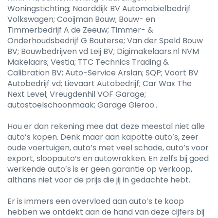
Woningstichting; Noorddijk BV Automobielbedrijf
Volkswagen; Cooijman Bouw; Bouw- en
Timmerbedrijf A de Zeeuw; Timmer- &
Onderhoudsbedrijf G Bouterse; Van der Speld Bouw
BV; Bouwbedrijven vd Leij BV; Digimakelaars.nl NVM
Makelaars; Vestia; TTC Technics Trading &
Calibration BV; Auto-Service Arslan; SQP; Voort BV
Autobedrijf vd; Lievaart Autobedrijf; Car Wax The
Next Level; Vreugdenhil VOF Garage;
autostoelschoonmaak; Garage Gieroo..
Hou er dan rekening mee dat deze meestal niet alle
auto’s kopen. Denk maar aan kapotte auto’s, zeer
oude voertuigen, auto’s met veel schade, auto’s voor
export, sloopauto’s en autowrakken. En zelfs bij goed
werkende auto’s is er geen garantie op verkoop,
althans niet voor de prijs die jij in gedachte hebt.
Er is immers een overvloed aan auto’s te koop
hebben we ontdekt aan de hand van deze cijfers bij