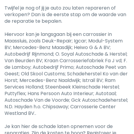
Twijfel je nog of jij je auto zou laten repareren of
verkopen? Dan is de eerste stap om de waarde van
de reparatie te bepalen.
Hiervoor kan je langsgaan bij een carrossier in
Maassluis, zoals Deuk-Repair; Igcar; Modul-System
BV; Mercedes-Benz Maasdijk; Heiwo G & A BV;
Autobedrijf Rijnmond; O. Soyal Autoschade & Herstel;
Van Beurden BV; Kraan Carrosseriefabriek Fa J vd; F.
de Lamboy; Autobedrijf Primo; Autoschade Peet van
Geest; Old Skool Customs; Schadeherstel Ko van der
Horst; Mercedes-Benz Naaldwijk; Istrail BV; Ram
Services Holland; Steenbeek Kleinschade Herstel;
Puttyflex; Hans Persoon Auto Interieur; Autotaal;
Autoschade Van de Voorde; Gck Autoschadeherstel;
N.D. Hayden h.o. Chipsaway; Carrosserie Center
Westland BV..
Je kan hier de schade laten opnemen voor de
reparaties. Zijn de kosten te hoog? Registreer je