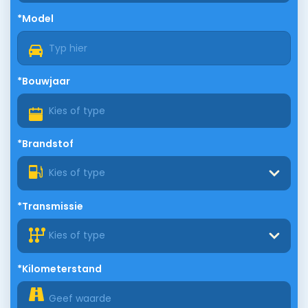
*Model
*Bouwjaar
*Brandstof
Kies of type
*Transmissie
Kies of type
*Kilometerstand