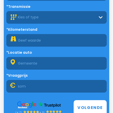
*Transmissie
Kies of type
*Kilometerstand
*Locatie auto
*Vraagprijs
VOLGENDE
(4.3)
(4.7)