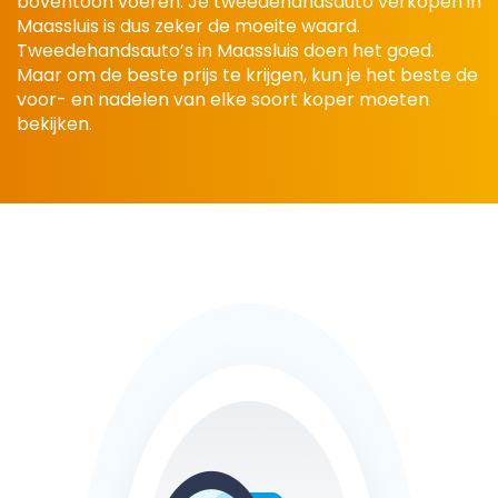
boventoon voeren. Je tweedehandsauto verkopen in
Maassluis is dus zeker de moeite waard.
Tweedehandsauto’s in Maassluis doen het goed.
Maar om de beste prijs te krijgen, kun je het beste de
voor- en nadelen van elke soort koper moeten
bekijken.