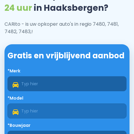
24 uur
in Haaksbergen?
CARito - is uw opkoper auto's in regio 7480, 7481,
7482, 7483,!
Gratis en vrijblijvend aanbod
*Merk
*Model
*Bouwjaar