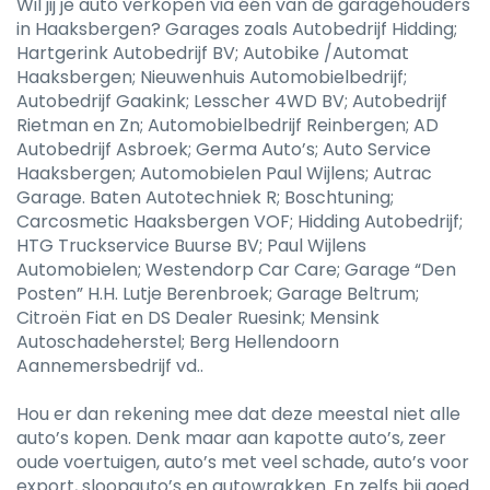
Wil jij je auto verkopen via één van de garagehouders
in Haaksbergen? Garages zoals Autobedrijf Hidding;
Hartgerink Autobedrijf BV; Autobike /Automat
Haaksbergen; Nieuwenhuis Automobielbedrijf;
Autobedrijf Gaakink; Lesscher 4WD BV; Autobedrijf
Rietman en Zn; Automobielbedrijf Reinbergen; AD
Autobedrijf Asbroek; Germa Auto’s; Auto Service
Haaksbergen; Automobielen Paul Wijlens; Autrac
Garage. Baten Autotechniek R; Boschtuning;
Carcosmetic Haaksbergen VOF; Hidding Autobedrijf;
HTG Truckservice Buurse BV; Paul Wijlens
Automobielen; Westendorp Car Care; Garage “Den
Posten” H.H. Lutje Berenbroek; Garage Beltrum;
Citroën Fiat en DS Dealer Ruesink; Mensink
Autoschadeherstel; Berg Hellendoorn
Aannemersbedrijf vd..
Hou er dan rekening mee dat deze meestal niet alle
auto’s kopen. Denk maar aan kapotte auto’s, zeer
oude voertuigen, auto’s met veel schade, auto’s voor
export, sloopauto’s en autowrakken. En zelfs bij goed