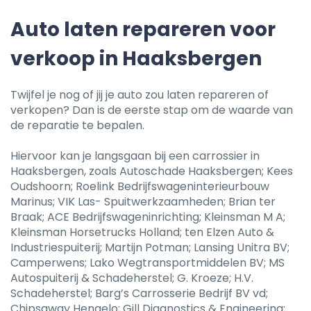
Auto laten repareren voor
verkoop in Haaksbergen
Twijfel je nog of jij je auto zou laten repareren of
verkopen? Dan is de eerste stap om de waarde van
de reparatie te bepalen.
Hiervoor kan je langsgaan bij een carrossier in
Haaksbergen, zoals Autoschade Haaksbergen; Kees
Oudshoorn; Roelink Bedrijfswageninterieurbouw
Marinus; VIK Las- Spuitwerkzaamheden; Brian ter
Braak; ACE Bedrijfswageninrichting; Kleinsman M A;
Kleinsman Horsetrucks Holland; ten Elzen Auto &
Industriespuiterij; Martijn Potman; Lansing Unitra BV;
Camperwens; Lako Wegtransportmiddelen BV; MS
Autospuiterij & Schadeherstel; G. Kroeze; H.V.
Schadeherstel; Barg’s Carrosserie Bedrijf BV vd;
Chipsaway Hengelo; Gill Diagnostics & Engineering;