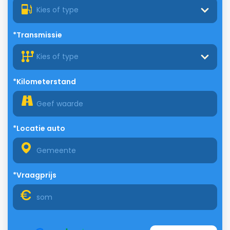
Kies of type
*Transmissie
Kies of type
*Kilometerstand
*Locatie auto
*Vraagprijs