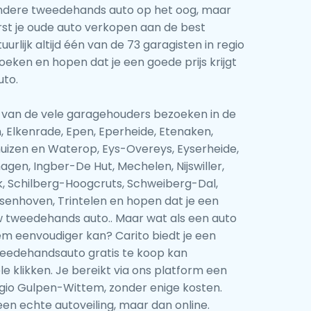
andere tweedehands auto op het oog, maar
rst je oude auto verkopen aan de best
uurlijk altijd één van de 73 garagisten in regio
ken en hopen dat je een goede prijs krijgt
uto.
één van de vele garagehouders bezoeken in de
 Elkenrade, Epen, Eperheide, Etenaken,
huizen en Waterop, Eys-Overeys, Eyserheide,
hagen, Ingber-De Hut, Mechelen, Nijswiller,
k, Schilberg-Hoogcruts, Schweiberg-Dal,
enhoven, Trintelen en hopen dat je een
ouw tweedehands auto.. Maar wat als een auto
m eenvoudiger kan? Carito biedt je een
tweedehandsauto gratis te koop kan
e klikken. Je bereikt via ons platform een
egio Gulpen-Wittem, zonder enige kosten.
een echte autoveiling, maar dan online.