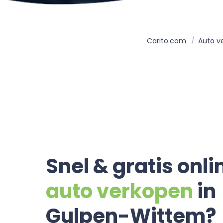
Carito.com
Auto v
Snel & gratis onli
auto verkopen
in
Gulpen-Wittem?