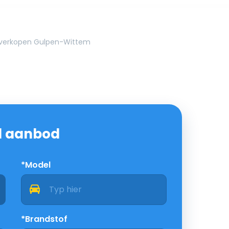
 verkopen Gulpen-Wittem
nd aanbod
*Model
*Brandstof