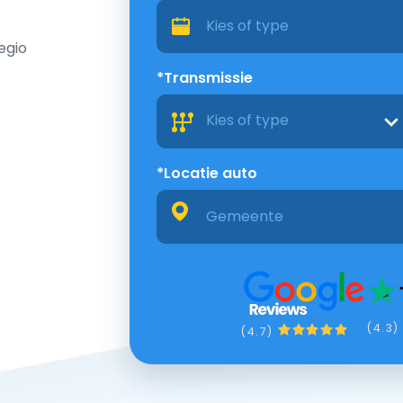
egio
*Transmissie
Kies of type
*Locatie auto
(4.3)
(4.7)