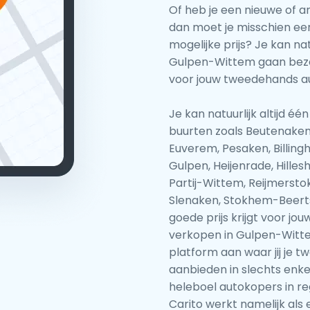
Of heb je een nieuwe of 
dan moet je misschien ee
mogelijke prijs? Je kan nat
Gulpen-Wittem gaan bezoe
voor jouw tweedehands a
Je kan natuurlijk altijd 
buurten zoals Beutenaken,
Euverem, Pesaken, Billing
Gulpen, Heijenrade, Hilles
Partij-Wittem, Reijmersto
Slenaken, Stokhem-Beerts
goede prijs krijgt voor j
verkopen in Gulpen-Witte
platform aan waar jij je 
aanbieden in slechts enkel
heleboel autokopers in r
Carito werkt namelijk als 