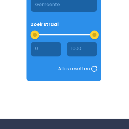
Zoek straal
0
1000
Alles resetten