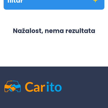
filtar
Nažalost, nema rezultata