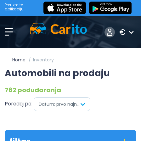
Preuzmite
aplikaciju
€
Home
Inventory
Automobili na prodaju
762 podudaranja
Poredaj po:
Datum: prvo najnovije