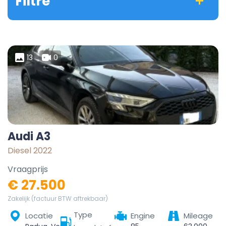
Filtre
13
0
Audi A3
Diesel 2022
Vraagprijs
€ 27.500
Zakelijk (factuur BTW aftrekbaar)
Type
Locatie
Engine
Mileage