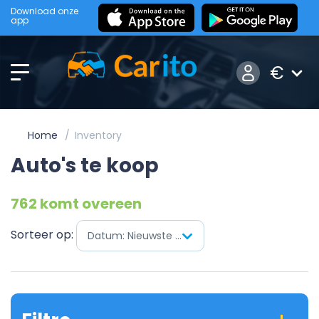
Download onze
app
€
Home
Inventory
Auto's te koop
762 komt overeen
Sorteer op:
Datum: Nieuwste eerst