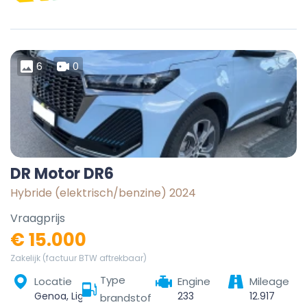
6
0
DR Motor DR6
Hybride (elektrisch/benzine) 2024
Vraagprijs
€ 15.000
Zakelijk (factuur BTW aftrekbaar)
Type
Locatie
Engine
Mileage
Genoa, Liguria, Italy
233
12.917
brandstof