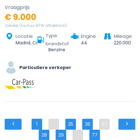
Vraagprijs
€ 9.000
Zakelijk (factuur BTW aftrekbaar)
Type
Locatie
Engine
Mileage
Madrid, Community of Madrid, Spain
44
220.000
brandstof
Benzine
Particuliere verkoper
1
...
25
26
27
28
29
...
77