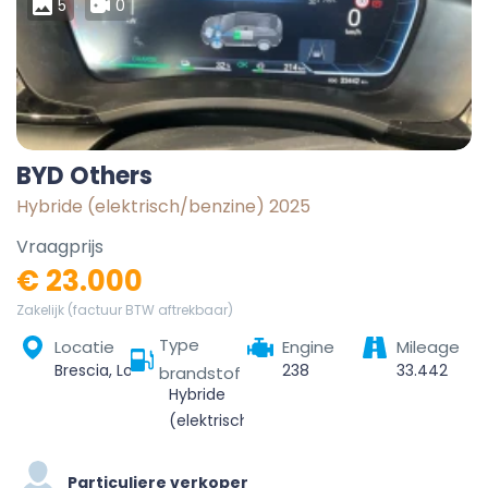
5
0
BYD Others
Hybride (elektrisch/benzine) 2025
Vraagprijs
€ 23.000
Zakelijk (factuur BTW aftrekbaar)
Type
Locatie
Engine
Mileage
Brescia, Lombardy, 25121-25136, Italy
238
33.442
brandstof
Hybride
(elektrisch/benzine)
Particuliere verkoper