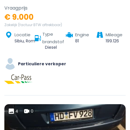
Vraagprijs
€ 9.000
Zakelijk (factuur BTW aftrekbaar)
Type
Locatie
Engine
Mileage
Sibiu, România
81
199.126
brandstof
Diesel
Particuliere verkoper
4
0