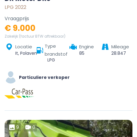
LPG 2022
Vraagprijs
€ 9.000
Zakelijk (factuur BTW aftrekbaar)
Type
Locatie
Engine
Mileage
It, Polaveno, Comunità montana della valle Trompia, Brescia, Lombardy, 25060, Italy
85
28.847
brandstof
LPG
Particuliere verkoper
9
0