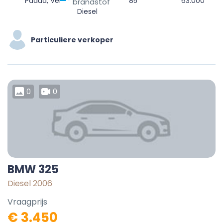
Padua, Veneto, 35100, Italy
85
63.000
brandstof
Diesel
Particuliere verkoper
0
0
BMW 325
Diesel 2006
Vraagprijs
€ 3.450