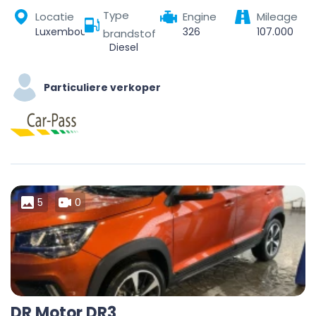
Type
Locatie
Engine
Mileage
Luxembourg, Canton Luxembourg, Luxembourg
326
107.000
brandstof
Diesel
Particuliere verkoper
5
0
DR Motor DR3