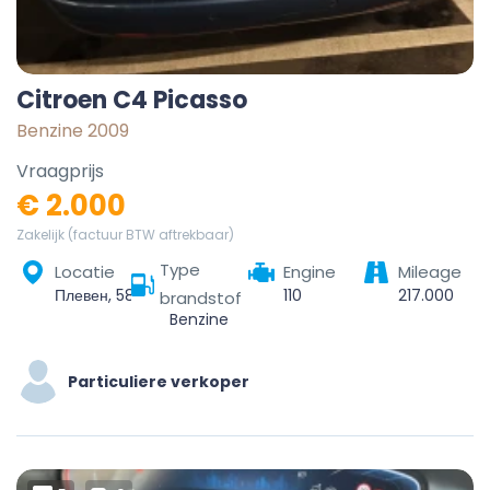
Citroen C4 Picasso
Benzine 2009
Vraagprijs
€ 2.000
Zakelijk (factuur BTW aftrekbaar)
Type
Locatie
Engine
Mileage
Плевен, 5801, България
110
217.000
brandstof
Benzine
Particuliere verkoper