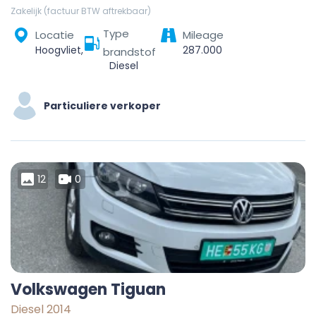
Zakelijk (factuur BTW aftrekbaar)
Type
Locatie
Mileage
Hoogvliet, Rotterdam, Zuid-Holland, Nederland
287.000
brandstof
Diesel
Particuliere verkoper
12
0
Volkswagen Tiguan
Diesel 2014