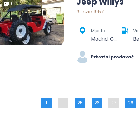
Jeep Willys
0
Benzin 1957
Mjesto
Vrs
Madrid, Community of Madrid, Spain
Be
Privatni prodavač
1
...
25
26
27
28