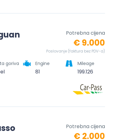
iguan
Potrebna cijena
€ 9.000
Poslovanje (faktura bez PDV-a)
ta goriva
Engine
Mileage
zel
81
199.126
asso
Potrebna cijena
€ 2.000