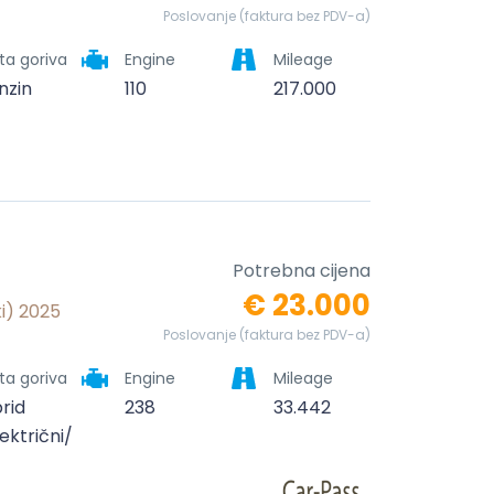
Poslovanje (faktura bez PDV-a)
ta goriva
Engine
Mileage
nzin
110
217.000
Potrebna cijena
€ 23.000
ki) 2025
Poslovanje (faktura bez PDV-a)
ta goriva
Engine
Mileage
brid
238
33.442
lektrični/benzinski)