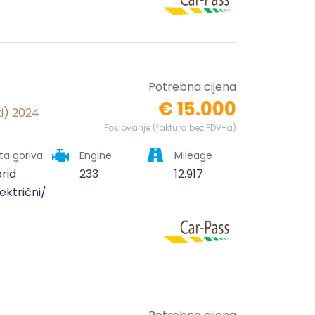
Potrebna cijena
€ 15.000
ki) 2024
Poslovanje (faktura bez PDV-a)
ta goriva
Engine
Mileage
brid
233
12.917
lektrični/benzinski)