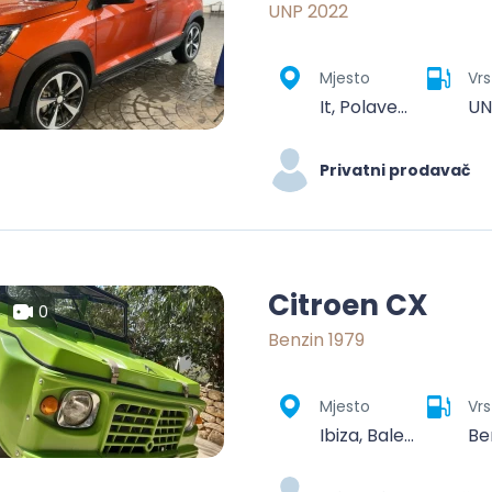
UNP 2022
Mjesto
Vrs
It, Polaveno, Comunità montana della valle Trompia, Brescia, Lombardy, 25060, Italy
UN
Privatni prodavač
Citroen CX
0
Benzin 1979
Mjesto
Vrs
Ibiza, Balearic Islands, 07800, Spain
Be