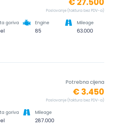
€ 27.500
Poslovanje (faktura bez PDV-a)
ta goriva
Engine
Mileage
zel
85
63.000
Potrebna cijena
€ 3.450
Poslovanje (faktura bez PDV-a)
ta goriva
Mileage
zel
287.000