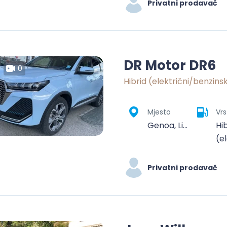
Privatni prodavač
DR Motor DR6
0
Hibrid (električni/benzins
Mjesto
Vrs
Genoa, Liguria, Italy
Hi
(e
Privatni prodavač