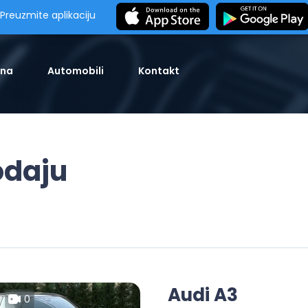
Preuzmite aplikaciju
tna
Automobili
Kontakt
odaju
Audi A3
0