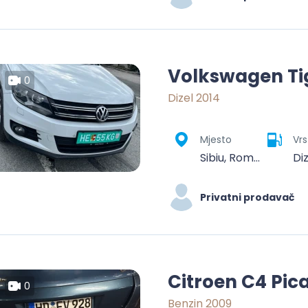
Volkswagen T
0
Dizel 2014
Mjesto
Vrs
Sibiu, România
Di
Privatni prodavač
Citroen C4 Pic
0
Benzin 2009