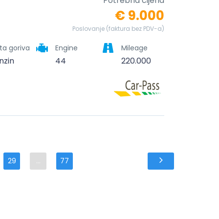
Potrebna cijena
€ 9.000
Poslovanje (faktura bez PDV-a)
ta goriva
Engine
Mileage
nzin
44
220.000
29
...
77