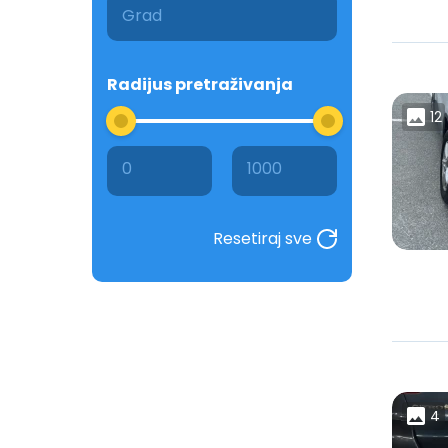
Radijus pretraživanja
12
0
1000
Resetiraj sve
4