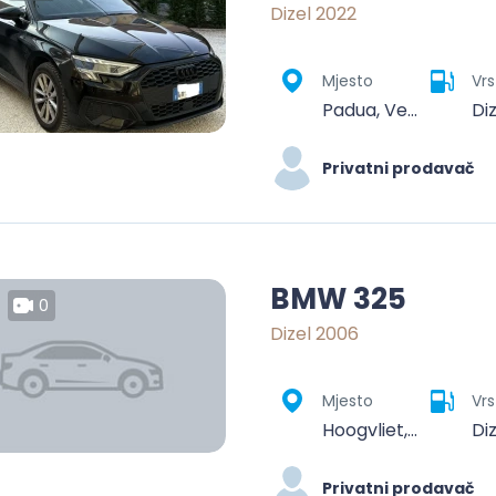
Dizel 2022
Mjesto
Vrs
Padua, Veneto, 35100, Italy
Di
Privatni prodavač
BMW 325
0
Dizel 2006
Mjesto
Vrs
Hoogvliet, Rotterdam, Zuid-Holland, Nederland
Di
Privatni prodavač