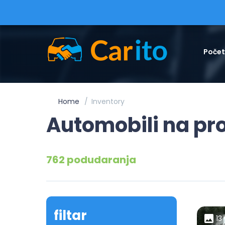
Poče
Home
Inventory
Automobili na pr
762 podudaranja
filtar
13