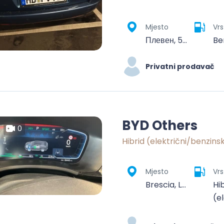
Mjesto
Vrs
Плевен, 5801, България
Be
Privatni prodavač
BYD Others
0
Hibrid (električni/benzins
Mjesto
Vrs
Brescia, Lombardy, 25121-25136, Italy
Hi
(e