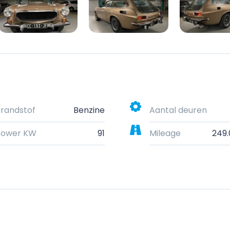
randstof
Benzine
Aantal deuren
Power KW
91
Mileage
249