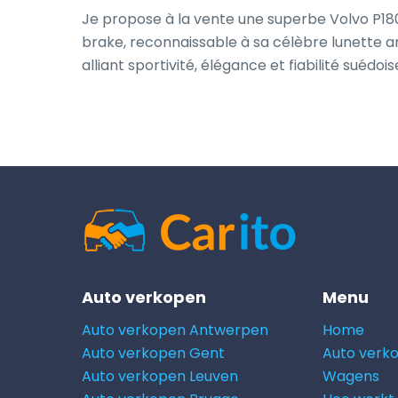
Je propose à la vente une superbe Volvo P18
brake, reconnaissable à sa célèbre lunette arr
alliant sportivité, élégance et fiabilité suédois
Auto verkopen
Menu
Auto verkopen Antwerpen
Home
Auto verkopen Gent
Auto verk
Auto verkopen Leuven
Wagens