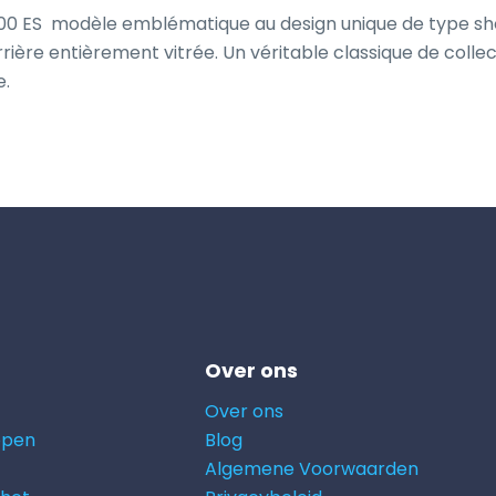
00 ES  modèle emblématique au design unique de type sho
ière entièrement vitrée. Un véritable classique de collect
e.
Over ons
Over ons
open
Blog
Algemene Voorwaarden