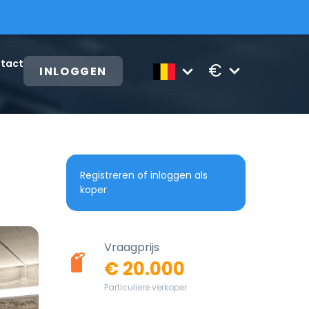
tact
€
INLOGGEN
Registreren of inloggen als
koper
Vraagprijs
€ 20.000
Particuliere verkoper