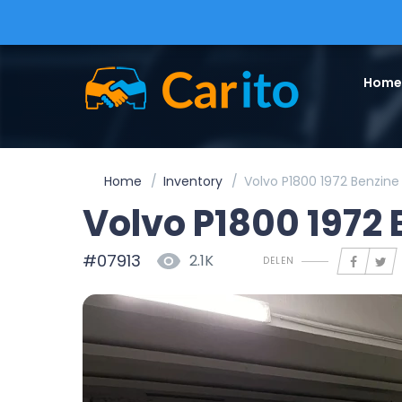
Home
Home
Inventory
Volvo P1800 1972 Benzin
Volvo P1800 1972
#07913
2.1K
DELEN