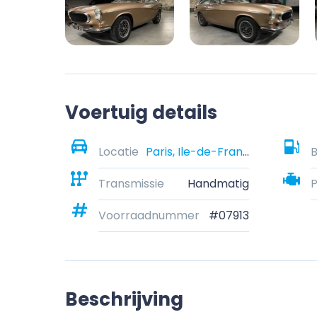
Voertuig details
Locatie
Paris, Ile-de-France, France
B
Transmissie
Handmatig
Voorraadnummer
#07913
Beschrijving