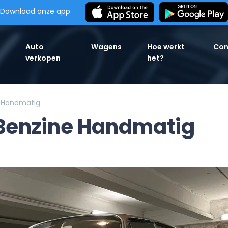
Download onze app
Auto
Wagens
Hoe werkt
Con
verkopen
het?
e Handmatig
 Benzine Handmatig