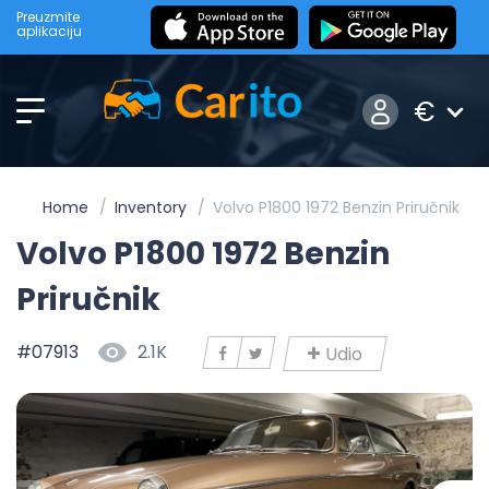
Preuzmite
aplikaciju
€
Home
Inventory
Volvo P1800 1972 Benzin Priručnik
Volvo P1800 1972 Benzin
Priručnik
#07913
2.1K
Udio