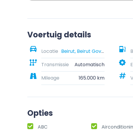
Voertuig details
Locatie
Beirut, Beirut Governorate, Lebanon
B
Transmissie
Automatisch
E
Mileage
165.000 km
Opties
ABC
Airconditioni