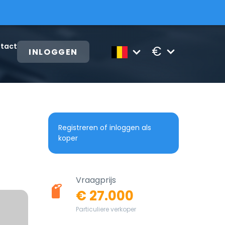
tact
€
INLOGGEN
Registreren of inloggen als
koper
Vraagprijs
€ 27.000
Particuliere verkoper