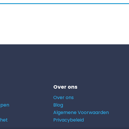
Over ons
Over ons
open
Blog
Algemene Voorwaarden
 het
Privacybeleid