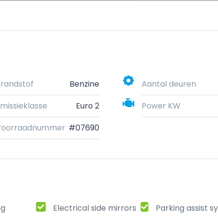
randstof
Benzine
Aantal deuren
missieklasse
Euro 2
Power KW
Voorraadnummer
#07690
ng
Electrical side mirrors
Parking assist 