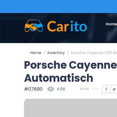
Home
Home
Inventory
Porsche Cayenne 2010 B
Porsche Cayenne 
Automatisch
#07690
4.6K
DELEN