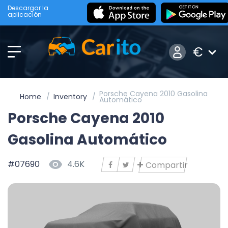
Descargar la
aplicación
€
Porsche Cayena 2010 Gasolina
Home
Inventory
Automático
Porsche Cayena 2010
Gasolina Automático
#07690
4.6K
Compartir