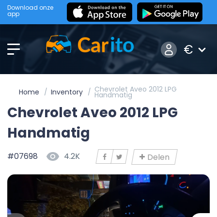
Download onze
app
€
Chevrolet Aveo 2012 LPG
Home
Inventory
Handmatig
Chevrolet Aveo 2012 LPG
Handmatig
#07698
4.2K
Delen