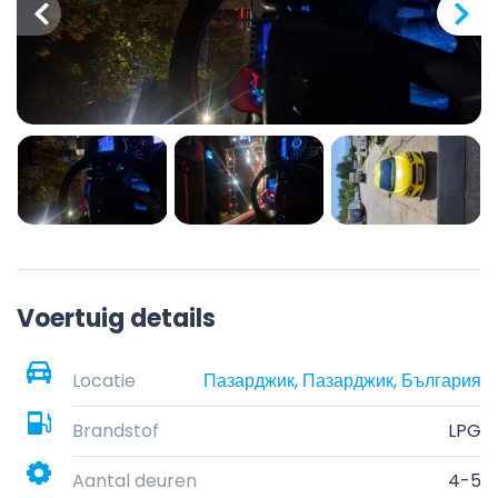
Voertuig details
Locatie
Пазарджик, Пазарджик, България
Brandstof
LPG
Aantal deuren
4-5