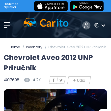
Preuzmite
aplikaciju
€
Home
Inventory
Chevrolet Aveo 2012 UNP Priručnik
Chevrolet Aveo 2012 UNP
Priručnik
#07698
4.2K
Udio