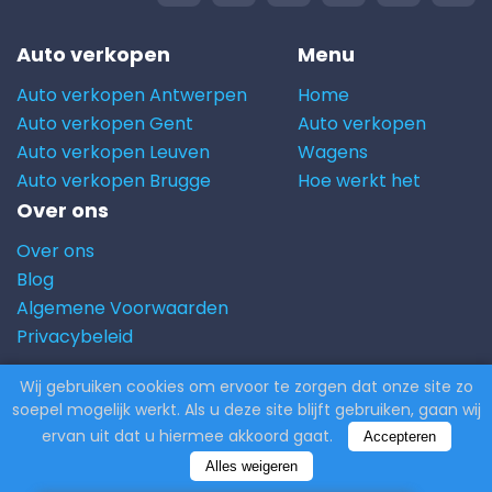
Auto verkopen
Menu
Auto verkopen Antwerpen
Home
Auto verkopen Gent
Auto verkopen
Auto verkopen Leuven
Wagens
Auto verkopen Brugge
Hoe werkt het
Over ons
Over ons
Blog
Algemene Voorwaarden
Privacybeleid
Wij gebruiken cookies om ervoor te zorgen dat onze site zo
© 2026 Carito.com. | Alle rechten voorbehouden |
soepel mogelijk werkt. Als u deze site blijft gebruiken, gaan wij
Powered by
CodiCo.io
ervan uit dat u hiermee akkoord gaat.
Accepteren
Alles weigeren