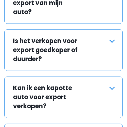
exportdocumenten nodig.
export van mijn
auto?
Meestal regelt de koper de
exportformaliteiten, maar het
Is het verkopen voor
is belangrijk om alle
export goedkoper of
documenten correct aan te
leveren.
duurder?
De prijs kan verschillen,
afhankelijk van de vraag in het
Kan ik een kapotte
exportland en de staat van de
auto voor export
auto.
verkopen?
Ja, veel exportkopers zijn