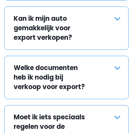
Kan ik mijn auto
gemakkelijk voor
export verkopen?
Ja, via platforms zoals
Carito.com bereik je snel
Welke documenten
kopers die gespecialiseerd zijn
heb ik nodig bij
in export.
verkoop voor export?
Je hebt het inschrijvingsbewijs
(kentekenbewijs), een geldig
Moet ik iets speciaals
keuringsbewijs en soms
regelen voor de
aanvullende