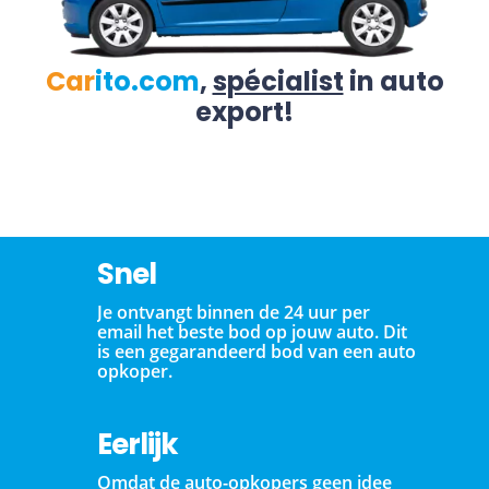
Car
ito.com
,
spécialist
in auto
export!
Snel
Je ontvangt binnen de 24 uur per
email het beste bod op jouw auto. Dit
is een gegarandeerd bod van een auto
opkoper.
Eerlijk
Omdat de auto-opkopers geen idee