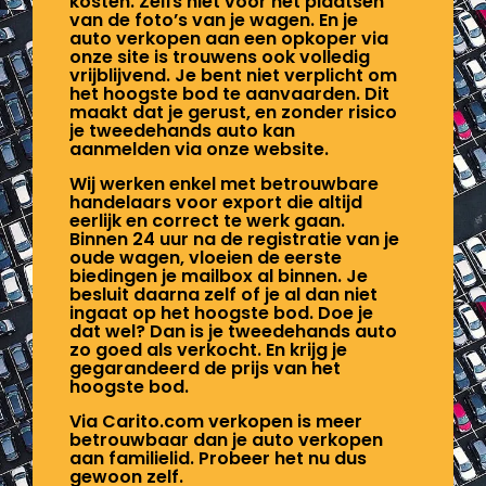
kosten. Zelfs niet voor het plaatsen
van de foto’s van je wagen. En je
auto verkopen aan een opkoper via
onze site is trouwens ook volledig
vrijblijvend. Je bent niet verplicht om
het hoogste bod te aanvaarden. Dit
maakt dat je gerust, en zonder risico
je tweedehands auto kan
aanmelden via onze website.
Wij werken enkel met betrouwbare
handelaars voor export die altijd
eerlijk en correct te werk gaan.
Binnen 24 uur na de registratie van je
oude wagen, vloeien de eerste
biedingen je mailbox al binnen. Je
besluit daarna zelf of je al dan niet
ingaat op het hoogste bod. Doe je
dat wel? Dan is je tweedehands auto
zo goed als verkocht. En krijg je
gegarandeerd de prijs van het
hoogste bod.
Via Carito.com verkopen is meer
betrouwbaar dan je auto verkopen
aan familielid. Probeer het nu dus
gewoon zelf.