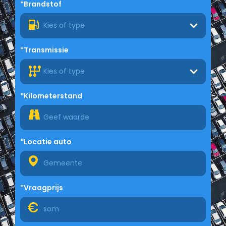
*Brandstof
Kies of type
*Transmissie
Kies of type
*Kilometerstand
*Locatie auto
*Vraagprijs