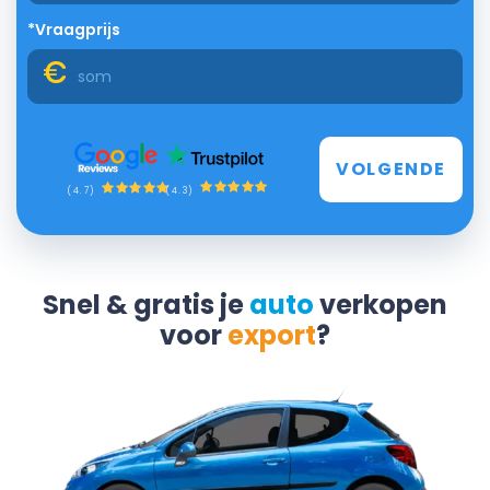
*Vraagprijs
VOLGENDE
(4.3)
(4.7)
Snel & gratis je
auto
verkopen
voor
export
?