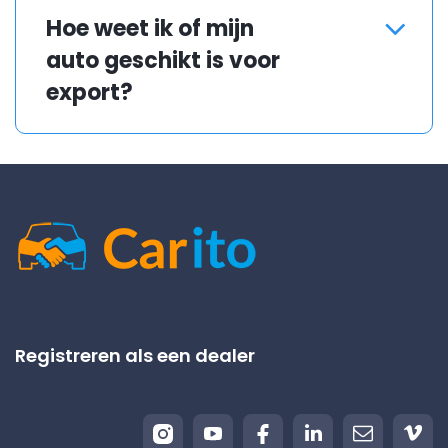
geïnteresseerd in auto’s in alle
Hoe weet ik of mijn
staten, ook beschadigde
auto geschikt is voor
voertuigen.
export?
Kopers voor export
beoordelen dit meestal zelf; jij
hoeft alleen correcte
informatie te geven over de
auto.
Registreren als een dealer