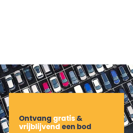
Ontvang
gratis
&
vrijblijvend
een bod