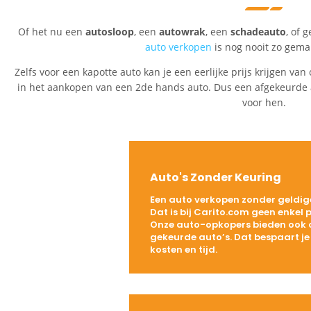
Of het nu een
autosloop
, een
autowrak
, een
schadeauto
, of
auto verkopen
is nog nooit zo gema
Zelfs voor een kapotte auto kan je een eerlijke prijs krijgen van
in het aankopen van een 2de hands auto. Dus een afgekeurde
voor hen.
Auto's Zonder Keuring
Een auto verkopen zonder geldig
Dat is bij Carito.com geen enkel 
Onze auto-opkopers bieden ook o
gekeurde auto’s. Dat bespaart je
kosten en tijd.