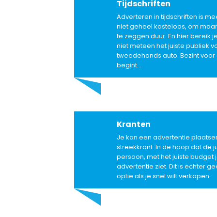
Tijdschriften
Adverteren in tijdschriften is me
niet geheel kosteloos, om maar
te zeggen duur. En hier bereik j
niet meteen het juiste publiek v
tweedehands auto. Bezint voor
begint…
Kranten
Je kan een advertentie plaatsen
streekkrant. In de hoop dat de j
persoon, met het juiste budget 
advertentie ziet. Dit is echter g
optie als je snel wilt verkopen.