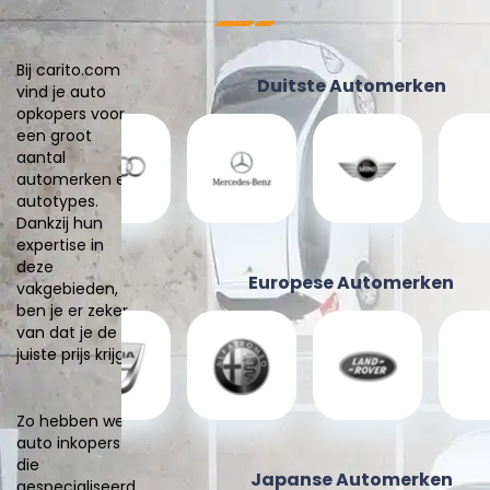
Bij carito.com
Duitste Automerken
vind je auto
opkopers voor
een groot
aantal
automerken en
autotypes.
Dankzij hun
expertise in
deze
Europese Automerken
vakgebieden,
ben je er zeker
van dat je de
juiste prijs krijgt.
Zo hebben we
auto inkopers
die
Japanse Automerken
gespecialiseerd