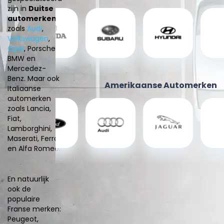
zijn in
Duitse
automerken
,
zoals
Audi
,
Volkswagen
,
Opel
, Porsche,
BMW en
Mercedez-
Benz. Maar ook
Amerikaanse Automerken
Italiaanse
automerken
zoals Lancia,
Fiat,
Lamborghini,
Maserati, Ferrari
en Alfa Romeo.
En natuurlijk
ook de
populaire
Franse merken:
Peugeot,