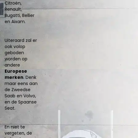
Citroën,
Renault,
Bugatti, Bellier
en Aixam.
Uiteraard zal er
ook volop
geboden
worden op
andere
Europese
merken
. Denk
maar eens aan
de Zweedse
Saab en Volvo,
en de Spaanse
Seat.
En niet te
vergeten, de