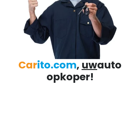
Car
ito.com
,
uw
auto
opkoper!