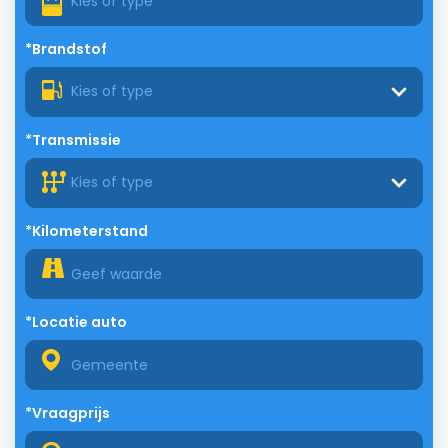
*Brandstof
Kies of type
*Transmissie
Kies of type
*Kilometerstand
*Locatie auto
*Vraagprijs