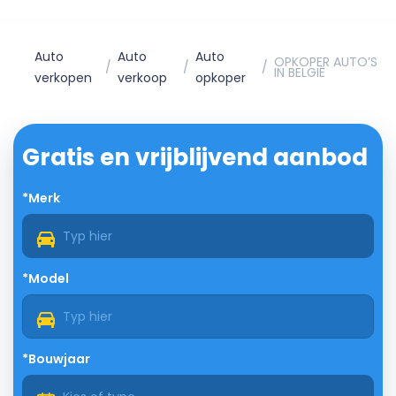
Auto
Auto
Auto
OPKOPER AUTO’S
IN BELGIË
verkopen
verkoop
opkoper
Gratis en vrijblijvend aanbod
*Merk
*Model
*Bouwjaar