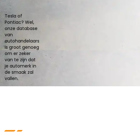
Tesla of
Pontiac? Wel,
onze database
van
autohandelaars
is groot genoeg
om er zeker
van te zijn dat
je automerk in
de smaak zal
vallen.