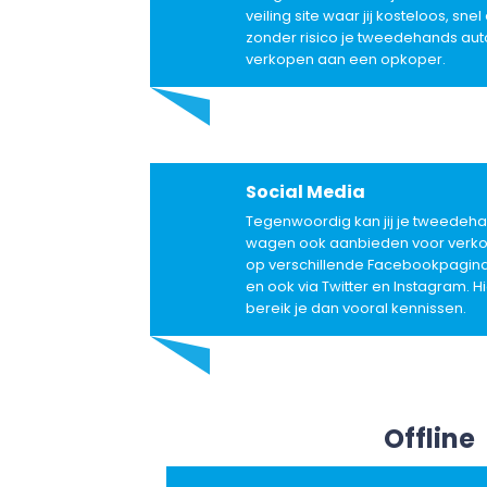
veiling site waar jij kosteloos, snel
zonder risico je tweedehands aut
verkopen aan een opkoper.
Social Media
Tegenwoordig kan jij je tweedeh
wagen ook aanbieden voor verk
op verschillende Facebookpagina
en ook via Twitter en Instagram. Hi
bereik je dan vooral kennissen.
Offline