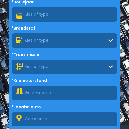
*Bouwjaar
*Brandstof
Kies of type
*Transmissie
Kies of type
*Kilometerstand
*Locatie auto