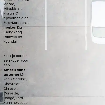
Mazda,
Mitsubishi en
Nissan. Of
bijvoorbeeld de
Zuid-Koreaanse
merken Kia,
SsangYong,
Daewoo en
Hyundai.
Zoek je eerder
een koper voor
een
Amerikaans
automerk
?
Zoals Cadillac,
Chevrolet,
Chrysler,
Corvette,
Dodge, Ford,
Hummer, Jeep,