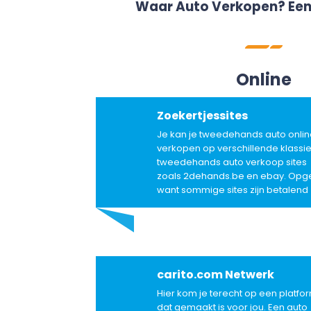
Waar Auto Verkopen? Een
Online
Zoekertjessites
Je kan je tweedehands auto onlin
verkopen op verschillende klassi
tweedehands auto verkoop sites
zoals 2dehands.be en ebay. Opge
want sommige sites zijn betalend
carito.com Netwerk
Hier kom je terecht op een platfo
dat gemaakt is voor jou. Een auto