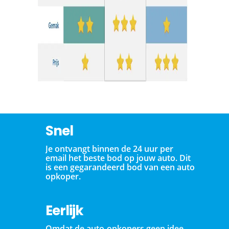
Snel
Je ontvangt binnen de 24 uur per
email het beste bod op jouw auto. Dit
is een gegarandeerd bod van een auto
opkoper.
Eerlijk
Omdat de auto-opkopers geen idee