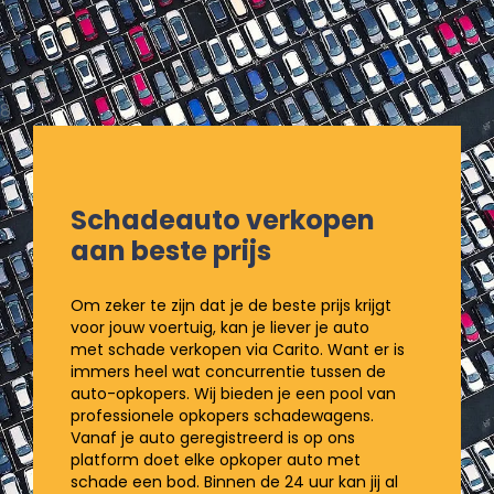
8
Schadeauto verkopen
aan beste prijs
Om zeker te zijn dat je de beste prijs krijgt
voor jouw voertuig, kan je liever je auto
met schade verkopen via Carito. Want er is
immers heel wat concurrentie tussen de
auto-opkopers. Wij bieden je een pool van
professionele opkopers schadewagens.
Vanaf je auto geregistreerd is op ons
platform doet elke opkoper auto met
schade een bod. Binnen de 24 uur kan jij al