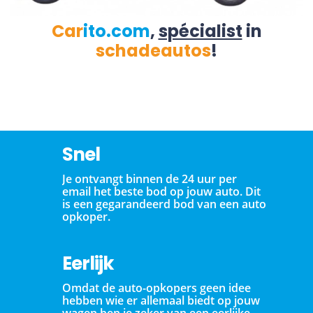
Car
ito.com
,
spécialist
in
schadeautos
!
Snel
Je ontvangt binnen de 24 uur per
email het beste bod op jouw auto. Dit
is een gegarandeerd bod van een auto
opkoper.
Eerlijk
Omdat de auto-opkopers geen idee
hebben wie er allemaal biedt op jouw
wagen ben je zeker van een eerlijke