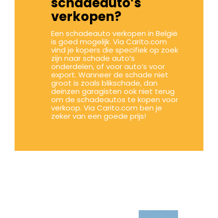
schadeauto’s
verkopen?
Een schadeauto verkopen in België
is goed mogelijk. Via Carito.com
vind je kopers die specifiek op zoek
zijn naar schade auto’s
onderdelen, of voor auto’s voor
export. Wanneer de schade niet
groot is zoals blikschade, dan
deinzen garagisten ook niet terug
om de schadeautos te kopen voor
verkoop. Via Carito.com ben je
zeker van een goede prijs!