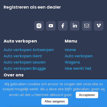
Eventueel het keuringsbewijs
Registreren als een dealer
(indien nog geldig) Bij
Carito.com begeleiden we je
bij het verzamelen van alle
nodige documenten.
Auto verkopen
Menu
Auto verkopen Antwerpen
Home
Auto verkopen Gent
Auto verkopen
Auto verkopen Leuven
Wagens
Auto verkopen Brugge
Hoe werkt het
Over ons
Over ons
Wij gebruiken cookies om ervoor te zorgen dat onze site zo
soepel mogelijk werkt. Als u deze site blijft gebruiken, gaan wij
Blog
ervan uit dat u hiermee akkoord gaat.
Accepteren
Algemene Voorwaarden
Privacybeleid
Alles weigeren