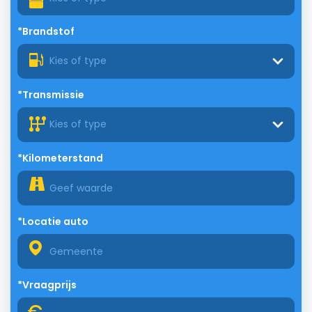
*Brandstof
Kies of type
*Transmissie
Kies of type
*Kilometerstand
*Locatie auto
*Vraagprijs