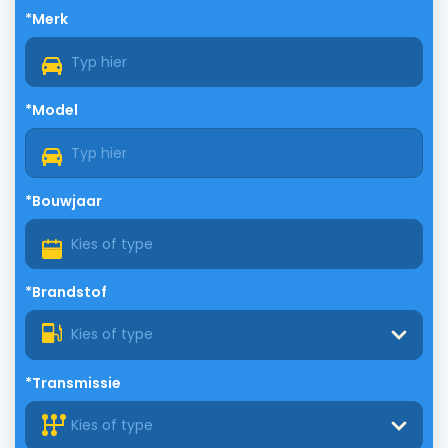
*Merk
*Model
*Bouwjaar
*Brandstof
Kies of type
*Transmissie
Kies of type