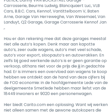
Patrick, Danny VAN BOCKSTAEL Garage –
Carrosserie, Beurms Ludwig, Blancquaert Luc, VLB
Cars, B.B.C. Cars, Kennof, Vantittelboom V, Baten
Arne, Garage Van Herreweghe, Van Wesemael, Van
Landuyt, Q2 Garage, Garage Carrosserie Kennof Jan
,.
Hou er dan rekening mee dat deze garages meestal
niet alle auto’s kopen. Denk maar aan kapotte
auto’s, zeer oude wagens, auto’s met veel schade,
auto’s voor export, sloopauto’s en autowrakken. En
zelfs bij goed werkende auto’s is er geen garantie op
verkoop, althans niet voor de prijs die jij in gedachte
had. Er is immers een overvloed aan wagens te koop
hebben we ontdekt aan de hand van deze cijfers bij
de FOD economie: in de hoofdgemeente Lede van de
deelgemeente Smetlede hebben maar liefst van de
18449 inwoners er 9020 een personenwagen.
Hier biedt Carito.com een oplossing. Want wij werken
niet alleen samen met de gewone autokopers die