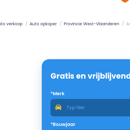
to verkoop
Auto opkoper
Provincie West-Vlaanderen
A
Gratis en vrijblijve
*Merk
*Bouwjaar