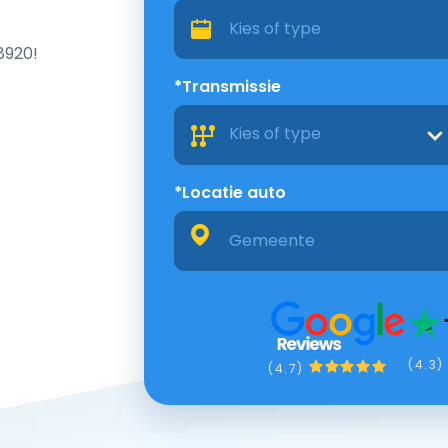
8920!
*Transmissie
Kies of type
*Locatie auto
(4.3)
(4.7)