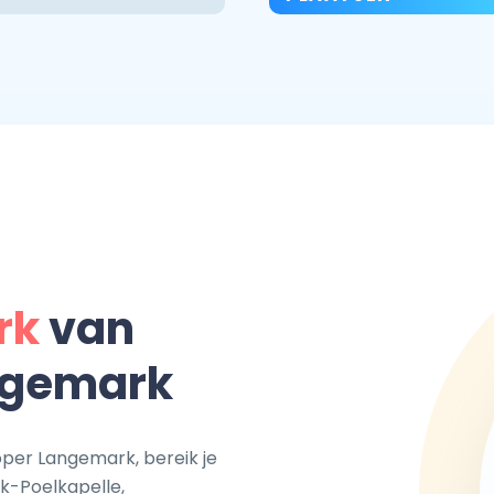
rk
van
ngemark
oper Langemark, bereik je
k-Poelkapelle,