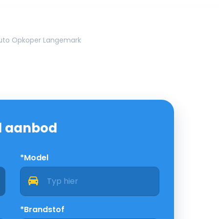
uto Opkoper Langemark
nd aanbod
*Model
*Brandstof