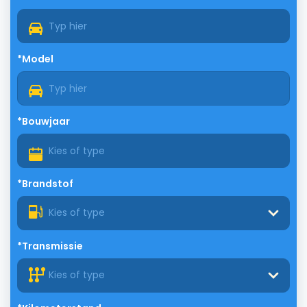
*Model
*Bouwjaar
*Brandstof
Kies of type
*Transmissie
Kies of type