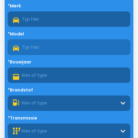
*Merk
*Model
*Bouwjaar
*Brandstof
Kies of type
*Transmissie
Kies of type