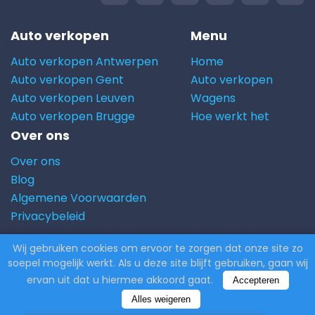
Auto verkopen
Menu
Auto verkopen Antwerpen
Home
Auto verkopen Gent
Auto verkopen
Auto verkopen Leuven
Wagens
Auto verkopen Brugge
Hoe werkt het
Over ons
Over ons
Blog
Algemene Voorwaarden
Privacybeleid
Wij gebruiken cookies om ervoor te zorgen dat onze site zo
© 2026 Carito.com. | Alle rechten voorbehouden |
soepel mogelijk werkt. Als u deze site blijft gebruiken, gaan wij
Powered by
CodiCo.io
ervan uit dat u hiermee akkoord gaat.
Accepteren
Alles weigeren