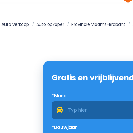
Auto verkoop
Auto opkoper
Provincie Vlaams-Brabant
Gratis en vrijblijve
*Merk
*Bouwjaar