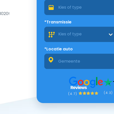
3020!
*Transmissie
Kies of type
*Locatie auto
(4.3)
(4.7)