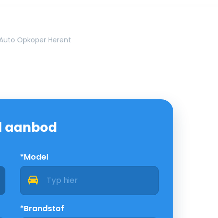
Auto Opkoper Herent
nd aanbod
*Model
*Brandstof